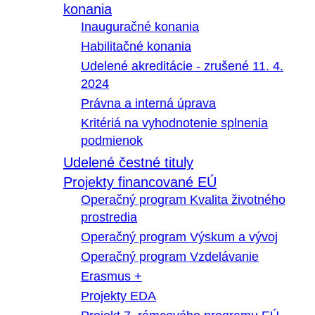
konania
Inauguračné konania
Habilitačné konania
Udelené akreditácie - zrušené 11. 4.
2024
Právna a interná úprava
Kritériá na vyhodnotenie splnenia
podmienok
Udelené čestné tituly
Projekty financované EÚ
Operačný program Kvalita životného
prostredia
Operačný program Výskum a vývoj
Operačný program Vzdelávanie
Erasmus +
Projekty EDA