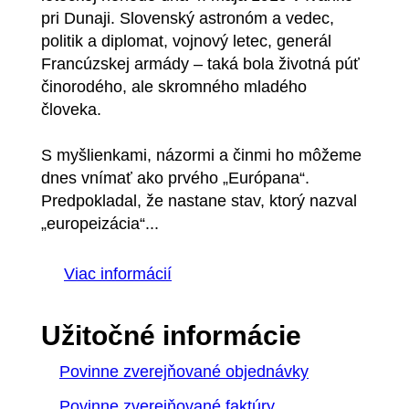
pri Dunaji. Slovenský astronóm a vedec,
politik a diplomat, vojnový letec, generál
Francúzskej armády – taká bola životná púť
činorodého, ale skromného mladého
človeka.
S myšlienkami, názormi a činmi ho môžeme
dnes vnímať ako prvého „Európana“.
Predpokladal, že nastane stav, ktorý nazval
„europeizácia“...
Viac informácií
Užitočné informácie
Povinne zverejňované objednávky
Povinne zverejňované faktúry