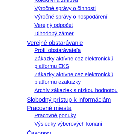
Kolektívna zmluva
Výročné správy o činnosti
Výročné správy o hospodárení
Verejný odpočet
Dlhodobý zámer
Verejné obstarávanie
Profil obstarávateľa
Zákazky aktívne cez elektronickú
platformu EKS
Zákazky aktívne cez elektronickú
platformu ezakazky
Archív zákaziek s nízkou hodnotou
Slobodný prístup k informáciám
Pracovné miesta
Pracovné ponuky
Výsledky výberových konaní
Časopisy