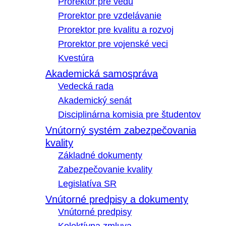
Prorektor pre vedu
Prorektor pre vzdelávanie
Prorektor pre kvalitu a rozvoj
Prorektor pre vojenské veci
Kvestúra
Akademická samospráva
Vedecká rada
Akademický senát
Disciplinárna komisia pre študentov
Vnútorný systém zabezpečovania
kvality
Základné dokumenty
Zabezpečovanie kvality
Legislatíva SR
Vnútorné predpisy a dokumenty
Vnútorné predpisy