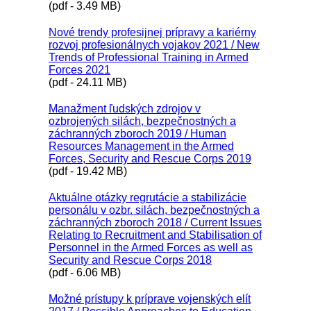
(pdf - 3.49 MB)
Nové trendy profesijnej prípravy a kariérny
rozvoj profesionálnych vojakov 2021 / New
Trends of Professional Training in Armed
Forces 2021
(pdf - 24.11 MB)
Manažment ľudských zdrojov v
ozbrojených silách, bezpečnostných a
záchranných zboroch 2019 / Human
Resources Management in the Armed
Forces, Security and Rescue Corps 2019
(pdf - 19.42 MB)
Aktuálne otázky regrutácie a stabilizácie
personálu v ozbr. silách, bezpečnostných a
záchranných zboroch 2018 / Current Issues
Relating to Recruitment and Stabilisation of
Personnel in the Armed Forces as well as
Security and Rescue Corps 2018
(pdf - 6.06 MB)
Možné prístupy k príprave vojenských elít