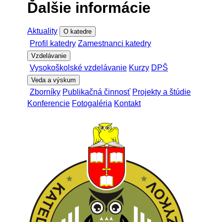
Ďalšie informácie
Aktuality
O katedre
Profil katedry
Zamestnanci katedry
Vzdelávanie
Vysokoškolské vzdelávanie
Kurzy
DPŠ
Veda a výskum
Zborníky
Publikačná činnosť
Projekty a štúdie
Konferencie
Fotogaléria
Kontakt