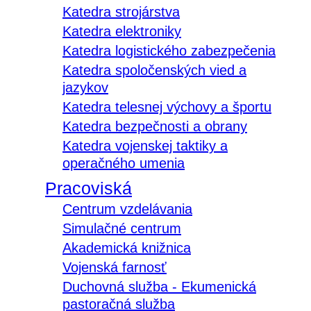
Katedra strojárstva
Katedra elektroniky
Katedra logistického zabezpečenia
Katedra spoločenských vied a
jazykov
Katedra telesnej výchovy a športu
Katedra bezpečnosti a obrany
Katedra vojenskej taktiky a
operačného umenia
Pracoviská
Centrum vzdelávania
Simulačné centrum
Akademická knižnica
Vojenská farnosť
Duchovná služba - Ekumenická
pastoračná služba