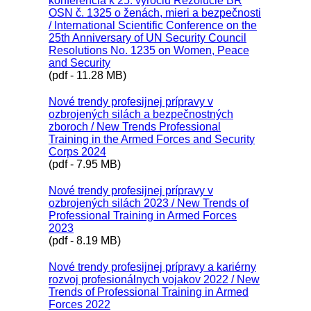
konferencia k 25. výročiu Rezolúcie BR
OSN č. 1325 o ženách, mieri a bezpečnosti
/ International Scientific Conference on the
25th Anniversary of UN Security Council
Resolutions No. 1235 on Women, Peace
and Security
(pdf - 11.28 MB)
Nové trendy profesijnej prípravy v
ozbrojených silách a bezpečnostných
zboroch / New Trends Professional
Training in the Armed Forces and Security
Corps 2024
(pdf - 7.95 MB)
Nové trendy profesijnej prípravy v
ozbrojených silách 2023 / New Trends of
Professional Training in Armed Forces
2023
(pdf - 8.19 MB)
Nové trendy profesijnej prípravy a kariérny
rozvoj profesionálnych vojakov 2022 / New
Trends of Professional Training in Armed
Forces 2022