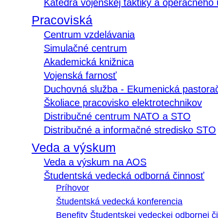
Katedra vojenskej taktiky a operačného
Pracoviská
Centrum vzdelávania
Simulačné centrum
Akademická knižnica
Vojenská farnosť
Duchovná služba - Ekumenická pastora
Školiace pracovisko elektrotechnikov
Distribučné centrum NATO a STO
Distribučné a informačné stredisko STO
Veda a výskum
Veda a výskum na AOS
Študentská vedecká odborná činnosť
Príhovor
Študentská vedecká konferencia
Benefity Študentskej vedeckej odbornej či