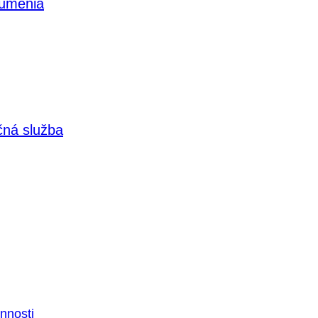
 umenia
čná služba
nnosti