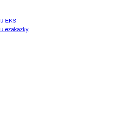
rmu EKS
mu ezakazky