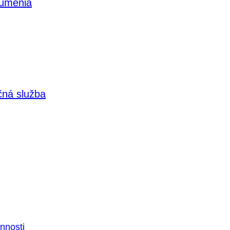
 umenia
čná služba
nnosti