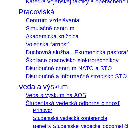
Katedra vojenskej taktiky a operačného
Pracoviská
Centrum vzdelávania
Simulačné centrum
Akademická knižnica
Vojenská farnosť
Duchovná služba - Ekumenická pastora
Školiace pracovisko elektrotechnikov
Distribučné centrum NATO a STO
Distribučné a informačné stredisko STO
Veda a výskum
Veda a výskum na AOS
Študentská vedecká odborná činnosť
Príhovor
Študentská vedecká konferencia
Benefity Študentskej vedeckej odbornej či