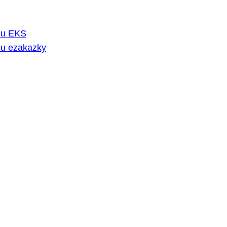
rmu EKS
mu ezakazky