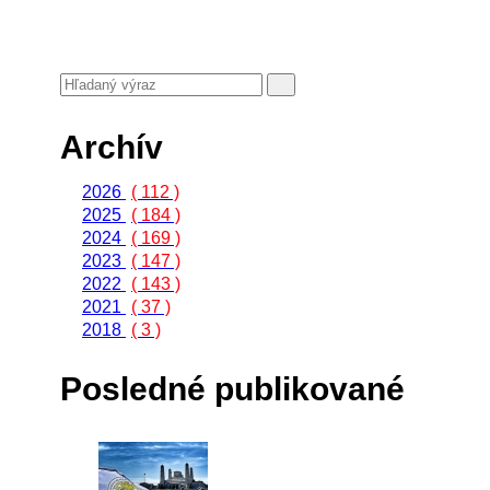
Archív
2026
( 112 )
2025
( 184 )
2024
( 169 )
2023
( 147 )
2022
( 143 )
2021
( 37 )
2018
( 3 )
Posledné publikované