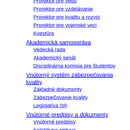
Prorektor pre vedu
Prorektor pre vzdelávanie
Prorektor pre kvalitu a rozvoj
Prorektor pre vojenské veci
Kvestúra
Akademická samospráva
Vedecká rada
Akademický senát
Disciplinárna komisia pre študentov
Vnútorný systém zabezpečovania
kvality
Základné dokumenty
Zabezpečovanie kvality
Legislatíva SR
Vnútorné predpisy a dokumenty
Vnútorné predpisy