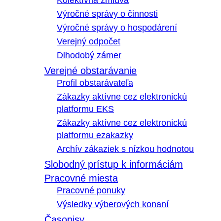
Kolektívna zmluva
Výročné správy o činnosti
Výročné správy o hospodárení
Verejný odpočet
Dlhodobý zámer
Verejné obstarávanie
Profil obstarávateľa
Zákazky aktívne cez elektronickú
platformu EKS
Zákazky aktívne cez elektronickú
platformu ezakazky
Archív zákaziek s nízkou hodnotou
Slobodný prístup k informáciám
Pracovné miesta
Pracovné ponuky
Výsledky výberových konaní
Časopisy