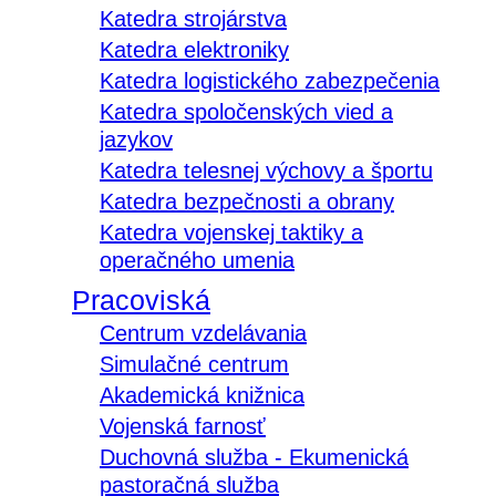
Katedra strojárstva
Katedra elektroniky
Katedra logistického zabezpečenia
Katedra spoločenských vied a
jazykov
Katedra telesnej výchovy a športu
Katedra bezpečnosti a obrany
Katedra vojenskej taktiky a
operačného umenia
Pracoviská
Centrum vzdelávania
Simulačné centrum
Akademická knižnica
Vojenská farnosť
Duchovná služba - Ekumenická
pastoračná služba