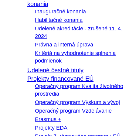
konania
Inauguračné konania
Habilitačné konania
Udelené akreditácie - zrušené 11. 4.
2024
Právna a interná úprava
Kritériá na vyhodnotenie splnenia
podmienok
Udelené čestné tituly
Projekty financované EÚ
Operačný program Kvalita životného
prostredia
Operačný program Výskum a vývoj
Operačný program Vzdelávanie
Erasmus +
Projekty EDA