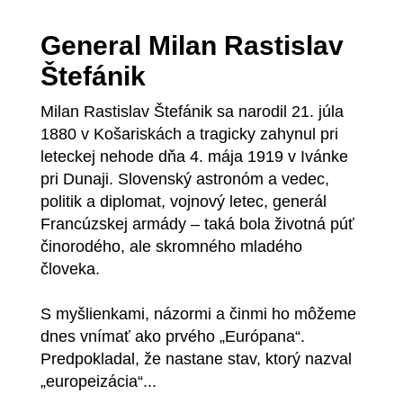
General Milan Rastislav
Štefánik
Milan Rastislav Štefánik sa narodil 21. júla
1880 v Košariskách a tragicky zahynul pri
leteckej nehode dňa 4. mája 1919 v Ivánke
pri Dunaji. Slovenský astronóm a vedec,
politik a diplomat, vojnový letec, generál
Francúzskej armády – taká bola životná púť
činorodého, ale skromného mladého
človeka.
S myšlienkami, názormi a činmi ho môžeme
dnes vnímať ako prvého „Európana“.
Predpokladal, že nastane stav, ktorý nazval
„europeizácia“...