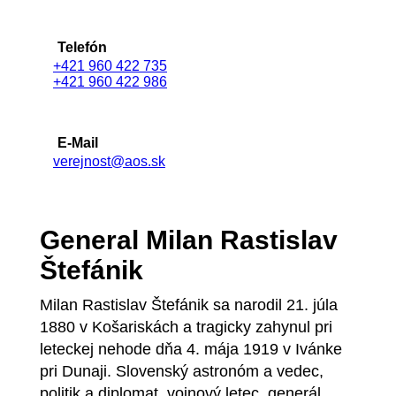
Telefón
+421 960 422 735
+421 960 422 986
E-Mail
verejnost@aos.sk
General Milan Rastislav
Štefánik
Milan Rastislav Štefánik sa narodil 21. júla
1880 v Košariskách a tragicky zahynul pri
leteckej nehode dňa 4. mája 1919 v Ivánke
pri Dunaji. Slovenský astronóm a vedec,
politik a diplomat, vojnový letec, generál