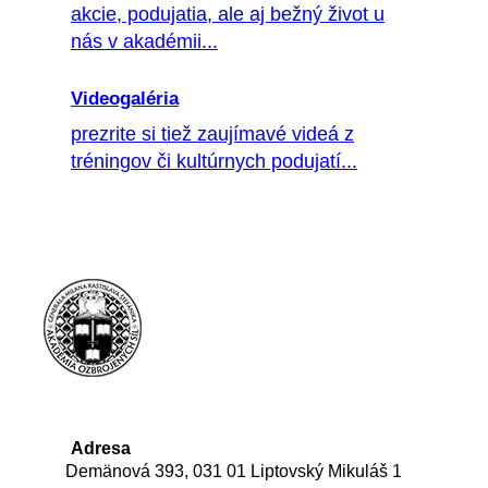
akcie, podujatia, ale aj bežný život u
nás v akadémii...
Videogaléria
prezrite si tiež zaujímavé videá z
tréningov či kultúrnych podujatí...
Adresa
Demänová 393, 031 01 Liptovský Mikuláš 1