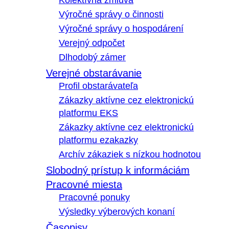
Kolektívna zmluva
Výročné správy o činnosti
Výročné správy o hospodárení
Verejný odpočet
Dlhodobý zámer
Verejné obstarávanie
Profil obstarávateľa
Zákazky aktívne cez elektronickú
platformu EKS
Zákazky aktívne cez elektronickú
platformu ezakazky
Archív zákaziek s nízkou hodnotou
Slobodný prístup k informáciám
Pracovné miesta
Pracovné ponuky
Výsledky výberových konaní
Časopisy