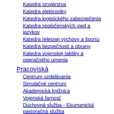
Katedra strojárstva
Katedra elektroniky
Katedra logistického zabezpečenia
Katedra spoločenských vied a
jazykov
Katedra telesnej výchovy a športu
Katedra bezpečnosti a obrany
Katedra vojenskej taktiky a
operačného umenia
Pracoviská
Centrum vzdelávania
Simulačné centrum
Akademická knižnica
Vojenská farnosť
Duchovná služba - Ekumenická
pastoračná služba