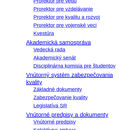
Prorektor pre vedu
Prorektor pre vzdelávanie
Prorektor pre kvalitu a rozvoj
Prorektor pre vojenské veci
Kvestúra
Akademická samospráva
Vedecká rada
Akademický senát
Disciplinárna komisia pre študentov
Vnútorný systém zabezpečovania
kvality
Základné dokumenty
Zabezpečovanie kvality
Legislatíva SR
Vnútorné predpisy a dokumenty
Vnútorné predpisy