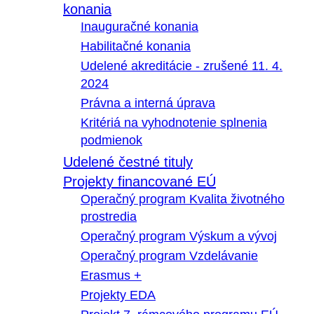
konania
Inauguračné konania
Habilitačné konania
Udelené akreditácie - zrušené 11. 4.
2024
Právna a interná úprava
Kritériá na vyhodnotenie splnenia
podmienok
Udelené čestné tituly
Projekty financované EÚ
Operačný program Kvalita životného
prostredia
Operačný program Výskum a vývoj
Operačný program Vzdelávanie
Erasmus +
Projekty EDA