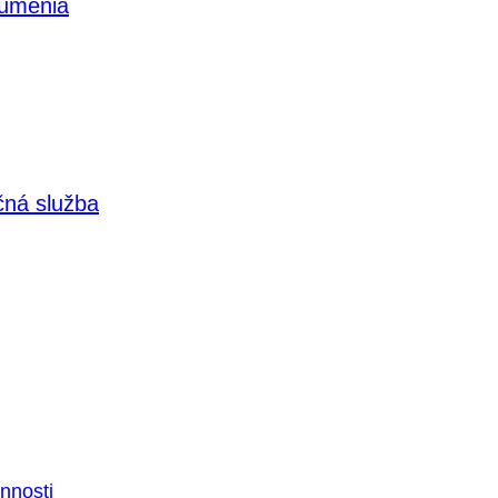
 umenia
čná služba
nnosti