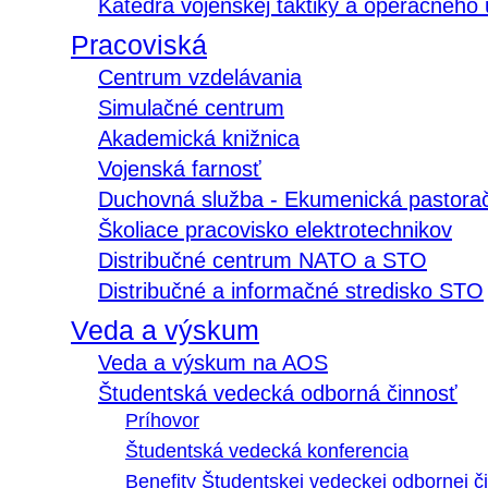
Katedra vojenskej taktiky a operačného
Pracoviská
Centrum vzdelávania
Simulačné centrum
Akademická knižnica
Vojenská farnosť
Duchovná služba - Ekumenická pastora
Školiace pracovisko elektrotechnikov
Distribučné centrum NATO a STO
Distribučné a informačné stredisko STO
Veda a výskum
Veda a výskum na AOS
Študentská vedecká odborná činnosť
Príhovor
Študentská vedecká konferencia
Benefity Študentskej vedeckej odbornej či