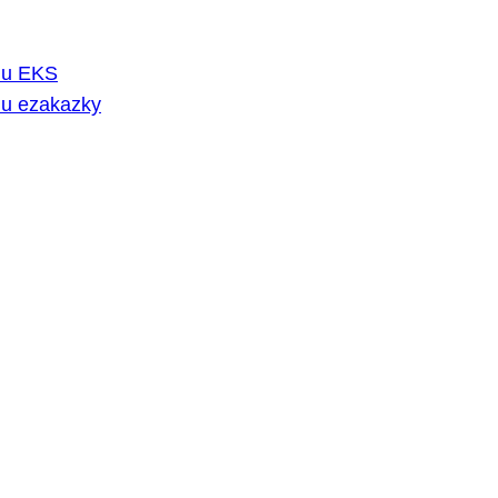
rmu EKS
mu ezakazky