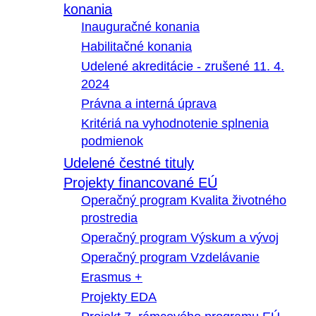
konania
Inauguračné konania
Habilitačné konania
Udelené akreditácie - zrušené 11. 4.
2024
Právna a interná úprava
Kritériá na vyhodnotenie splnenia
podmienok
Udelené čestné tituly
Projekty financované EÚ
Operačný program Kvalita životného
prostredia
Operačný program Výskum a vývoj
Operačný program Vzdelávanie
Erasmus +
Projekty EDA