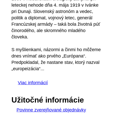
leteckej nehode dňa 4. mája 1919 v Ivánke
pri Dunaji. Slovenský astronóm a vedec,
politik a diplomat, vojnový letec, generál
Francúzskej armády – taká bola životná púť
činorodého, ale skromného mladého
človeka.
S myšlienkami, názormi a činmi ho môžeme
dnes vnímať ako prvého „Európana“.
Predpokladal, že nastane stav, ktorý nazval
„europeizácia“...
Viac informácií
Užitočné informácie
Povinne zverejňované objednávky