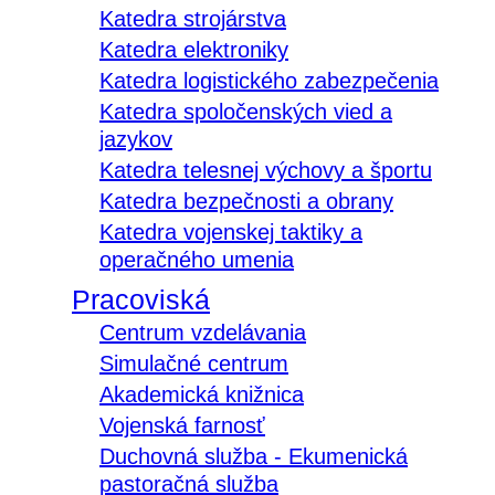
Katedra strojárstva
Katedra elektroniky
Katedra logistického zabezpečenia
Katedra spoločenských vied a
jazykov
Katedra telesnej výchovy a športu
Katedra bezpečnosti a obrany
Katedra vojenskej taktiky a
operačného umenia
Pracoviská
Centrum vzdelávania
Simulačné centrum
Akademická knižnica
Vojenská farnosť
Duchovná služba - Ekumenická
pastoračná služba