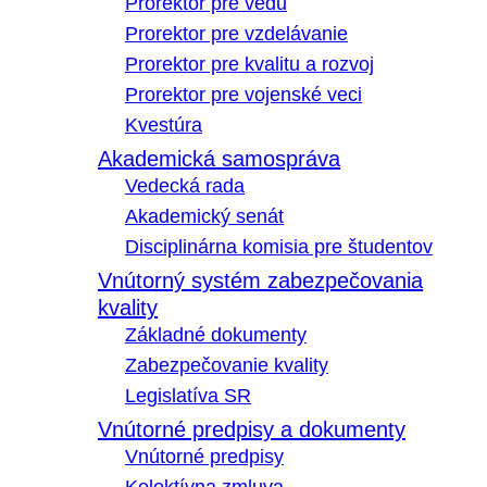
Prorektor pre vedu
Prorektor pre vzdelávanie
Prorektor pre kvalitu a rozvoj
Prorektor pre vojenské veci
Kvestúra
Akademická samospráva
Vedecká rada
Akademický senát
Disciplinárna komisia pre študentov
Vnútorný systém zabezpečovania
kvality
Základné dokumenty
Zabezpečovanie kvality
Legislatíva SR
Vnútorné predpisy a dokumenty
Vnútorné predpisy