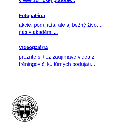
v elektronickej podobe...
Fotogaléria
akcie, podujatia, ale aj bežný život u
nás v akadémii...
Videogaléria
prezrite si tiež zaujímavé videá z
tréningov či kultúrnych podujatí...