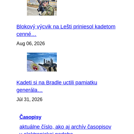
Blokový výcvik na Lešti priniesol kadetom
cenné…
Aug 06, 2026
Kadeti si na Bradle uctili pamiatku
generála…
Júl 31, 2026
Časopisy
aktuálne číslo, ako aj archív časopisov