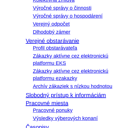
Kolektívna zmluva
Výročné správy o činnosti
Výročné správy o hospodárení
Verejný odpočet
Dlhodobý zámer
Verejné obstarávanie
Profil obstarávateľa
Zákazky aktívne cez elektronickú
platformu EKS
Zákazky aktívne cez elektronickú
platformu ezakazky
Archív zákaziek s nízkou hodnotou
Slobodný prístup k informáciám
Pracovné miesta
Pracovné ponuky
Výsledky výberových konaní
Časopisy