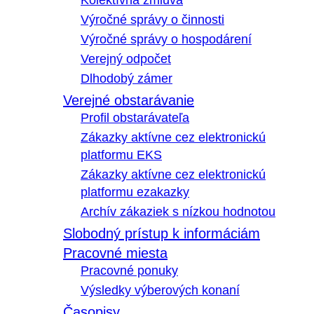
Kolektívna zmluva
Výročné správy o činnosti
Výročné správy o hospodárení
Verejný odpočet
Dlhodobý zámer
Verejné obstarávanie
Profil obstarávateľa
Zákazky aktívne cez elektronickú
platformu EKS
Zákazky aktívne cez elektronickú
platformu ezakazky
Archív zákaziek s nízkou hodnotou
Slobodný prístup k informáciám
Pracovné miesta
Pracovné ponuky
Výsledky výberových konaní
Časopisy