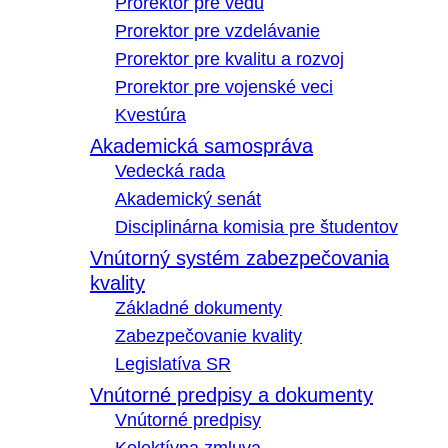
Prorektor pre vedu
Prorektor pre vzdelávanie
Prorektor pre kvalitu a rozvoj
Prorektor pre vojenské veci
Kvestúra
Akademická samospráva
Vedecká rada
Akademický senát
Disciplinárna komisia pre študentov
Vnútorný systém zabezpečovania
kvality
Základné dokumenty
Zabezpečovanie kvality
Legislatíva SR
Vnútorné predpisy a dokumenty
Vnútorné predpisy