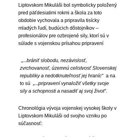
Liptovskom Mikuláši bol symbolicky položený
pred päťdesiatimi rokmi a škola za toto
obdobie vychovala a pripravila tisícky
mladých ľudí, budúcich dôstojníkov –
profesionálov pre ozbrojené sily, ktorí sú v
súlade s vojenskou prísahou pripravení
„...brániť slobodu, nezávislosť,
zvrchovanosť, územnú celistvosť Slovenskej
republiky a nedotknuteľnosť jej hraníc“
a na
to sú
„...pripravení vynaložiť všetky svoje
sily a schopnosti a nasadiť aj svoj život“.
Chronológia vývoja vojenskej vysokej školy v
Liptovskom Mikuláši od svojho vzniku po
súčasnosť: