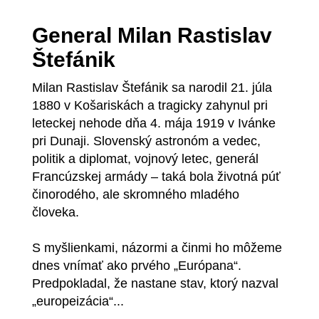
General Milan Rastislav
Štefánik
Milan Rastislav Štefánik sa narodil 21. júla
1880 v Košariskách a tragicky zahynul pri
leteckej nehode dňa 4. mája 1919 v Ivánke
pri Dunaji. Slovenský astronóm a vedec,
politik a diplomat, vojnový letec, generál
Francúzskej armády – taká bola životná púť
činorodého, ale skromného mladého
človeka.
S myšlienkami, názormi a činmi ho môžeme
dnes vnímať ako prvého „Európana“.
Predpokladal, že nastane stav, ktorý nazval
„europeizácia“...