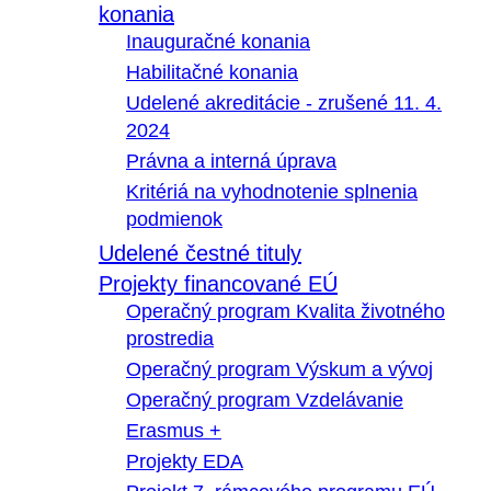
konania
Inauguračné konania
Habilitačné konania
Udelené akreditácie - zrušené 11. 4.
2024
Právna a interná úprava
Kritériá na vyhodnotenie splnenia
podmienok
Udelené čestné tituly
Projekty financované EÚ
Operačný program Kvalita životného
prostredia
Operačný program Výskum a vývoj
Operačný program Vzdelávanie
Erasmus +
Projekty EDA