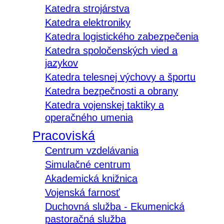
Katedra strojárstva
Katedra elektroniky
Katedra logistického zabezpečenia
Katedra spoločenských vied a
jazykov
Katedra telesnej výchovy a športu
Katedra bezpečnosti a obrany
Katedra vojenskej taktiky a
operačného umenia
Pracoviská
Centrum vzdelávania
Simulačné centrum
Akademická knižnica
Vojenská farnosť
Duchovná služba - Ekumenická
pastoračná služba