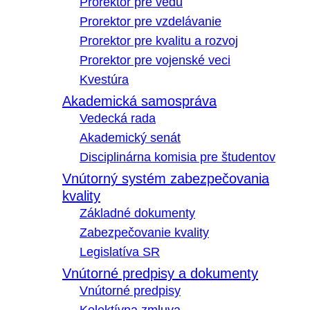
Prorektor pre vedu
Prorektor pre vzdelávanie
Prorektor pre kvalitu a rozvoj
Prorektor pre vojenské veci
Kvestúra
Akademická samospráva
Vedecká rada
Akademický senát
Disciplinárna komisia pre študentov
Vnútorný systém zabezpečovania
kvality
Základné dokumenty
Zabezpečovanie kvality
Legislatíva SR
Vnútorné predpisy a dokumenty
Vnútorné predpisy