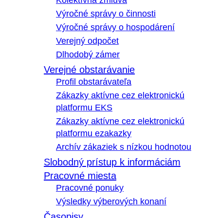
Kolektívna zmluva
Výročné správy o činnosti
Výročné správy o hospodárení
Verejný odpočet
Dlhodobý zámer
Verejné obstarávanie
Profil obstarávateľa
Zákazky aktívne cez elektronickú
platformu EKS
Zákazky aktívne cez elektronickú
platformu ezakazky
Archív zákaziek s nízkou hodnotou
Slobodný prístup k informáciám
Pracovné miesta
Pracovné ponuky
Výsledky výberových konaní
Časopisy