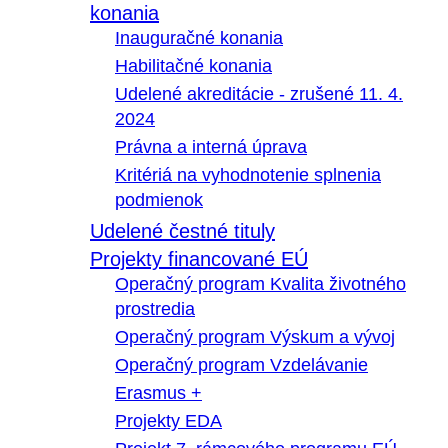
konania
Inauguračné konania
Habilitačné konania
Udelené akreditácie - zrušené 11. 4.
2024
Právna a interná úprava
Kritériá na vyhodnotenie splnenia
podmienok
Udelené čestné tituly
Projekty financované EÚ
Operačný program Kvalita životného
prostredia
Operačný program Výskum a vývoj
Operačný program Vzdelávanie
Erasmus +
Projekty EDA