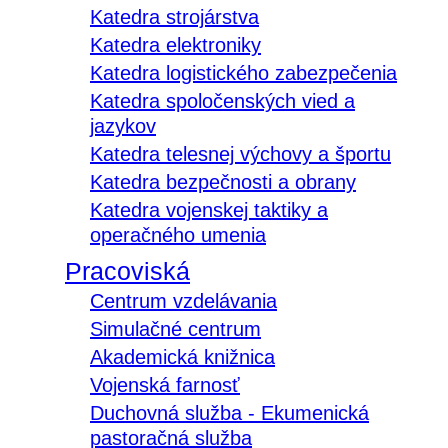
Katedra strojárstva
Katedra elektroniky
Katedra logistického zabezpečenia
Katedra spoločenských vied a
jazykov
Katedra telesnej výchovy a športu
Katedra bezpečnosti a obrany
Katedra vojenskej taktiky a
operačného umenia
Pracoviská
Centrum vzdelávania
Simulačné centrum
Akademická knižnica
Vojenská farnosť
Duchovná služba - Ekumenická
pastoračná služba