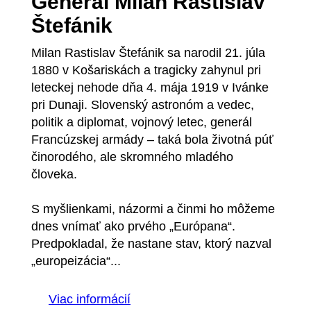
General Milan Rastislav
Štefánik
Milan Rastislav Štefánik sa narodil 21. júla
1880 v Košariskách a tragicky zahynul pri
leteckej nehode dňa 4. mája 1919 v Ivánke
pri Dunaji. Slovenský astronóm a vedec,
politik a diplomat, vojnový letec, generál
Francúzskej armády – taká bola životná púť
činorodého, ale skromného mladého
človeka.
S myšlienkami, názormi a činmi ho môžeme
dnes vnímať ako prvého „Európana“.
Predpokladal, že nastane stav, ktorý nazval
„europeizácia“...
Viac informácií