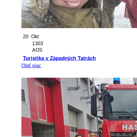
20
Okt
1303
AOS
Turistika v Západných Tatrách
čítať viac