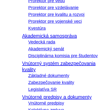
Prorektor pre vedu
Prorektor pre vzdelávanie
Prorektor pre kvalitu a rozvoj
Prorektor pre vojenské veci
Kvestúra
Akademická samospráva
Vedecká rada
Akademický senát
Disciplinárna komisia pre študentov
Vnútorný systém zabezpečovania
kvality
Základné dokumenty
Zabezpečovanie kvality
Legislatíva SR
Vnútorné predpisy a dokumenty
Vnútorné predpisy