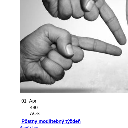
01
Apr
480
AOS
Pôstny modlitebný týždeň