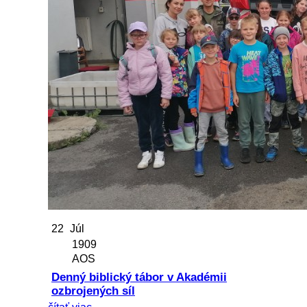
22
Júl
1909
AOS
Denný biblický tábor v Akadémii
ozbrojených síl