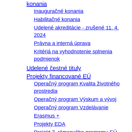
konania
Inauguračné konania
Habilitačné konania
Udelené akreditácie - zrušené 11. 4.
2024
Právna a interná úprava
Kritériá na vyhodnotenie splnenia
podmienok
Udelené čestné tituly
Projekty financované EÚ
Operačný program Kvalita životného
prostredia
Operačný program Výskum a vývoj
Operačný program Vzdelávanie
Erasmus +
Projekty EDA