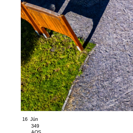
16
Jún
349
AOS