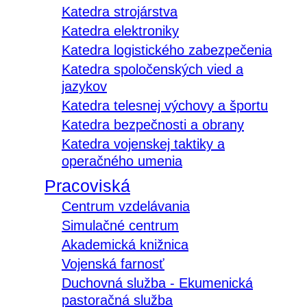
Katedra strojárstva
Katedra elektroniky
Katedra logistického zabezpečenia
Katedra spoločenských vied a
jazykov
Katedra telesnej výchovy a športu
Katedra bezpečnosti a obrany
Katedra vojenskej taktiky a
operačného umenia
Pracoviská
Centrum vzdelávania
Simulačné centrum
Akademická knižnica
Vojenská farnosť
Duchovná služba - Ekumenická
pastoračná služba