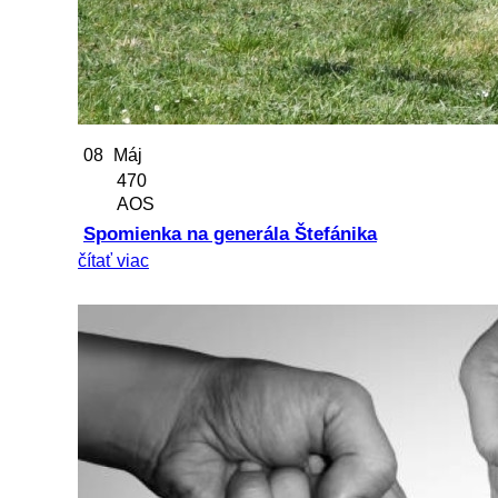
08
Máj
470
AOS
Spomienka na generála Štefánika
čítať viac