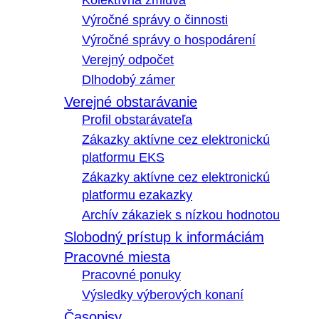
Kolektívna zmluva
Výročné správy o činnosti
Výročné správy o hospodárení
Verejný odpočet
Dlhodobý zámer
Verejné obstarávanie
Profil obstarávateľa
Zákazky aktívne cez elektronickú
platformu EKS
Zákazky aktívne cez elektronickú
platformu ezakazky
Archív zákaziek s nízkou hodnotou
Slobodný prístup k informáciám
Pracovné miesta
Pracovné ponuky
Výsledky výberových konaní
Časopisy