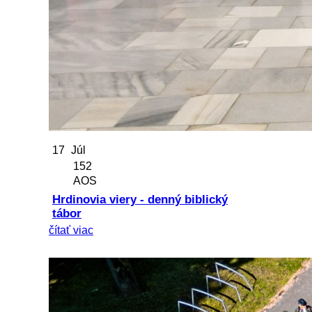
17
Júl
152
AOS
Hrdinovia viery - denný biblický
tábor
čítať viac