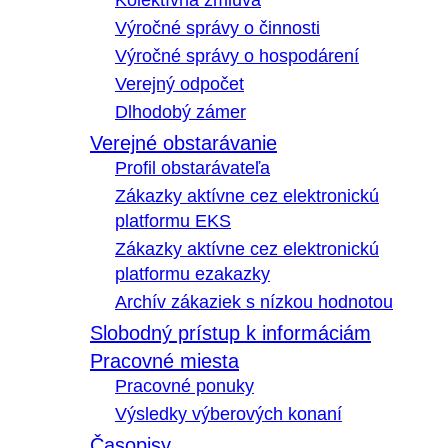
Kolektívna zmluva
Výročné správy o činnosti
Výročné správy o hospodárení
Verejný odpočet
Dlhodobý zámer
Verejné obstarávanie
Profil obstarávateľa
Zákazky aktívne cez elektronickú
platformu EKS
Zákazky aktívne cez elektronickú
platformu ezakazky
Archív zákaziek s nízkou hodnotou
Slobodný prístup k informáciám
Pracovné miesta
Pracovné ponuky
Výsledky výberových konaní
Časopisy