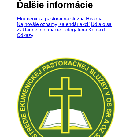
Ďalšie informácie
Ekumenická pastoračná služba
História
Najnovšie oznamy
Kalendár akcií
Udialo sa
Základné informácie
Fotogaléria
Kontakt
Odkazy