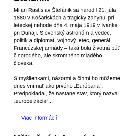
Milan Rastislav Štefánik sa narodil 21. júla
1880 v Košariskách a tragicky zahynul pri
leteckej nehode dňa 4. mája 1919 v Ivánke
pri Dunaji. Slovenský astronóm a vedec,
politik a diplomat, vojnový letec, generál
Francúzskej armády – taká bola životná púť
činorodého, ale skromného mladého
človeka.
S myšlienkami, názormi a činmi ho môžeme
dnes vnímať ako prvého „Európana“.
Predpokladal, že nastane stav, ktorý nazval
„europeizácia“...
Viac informácií