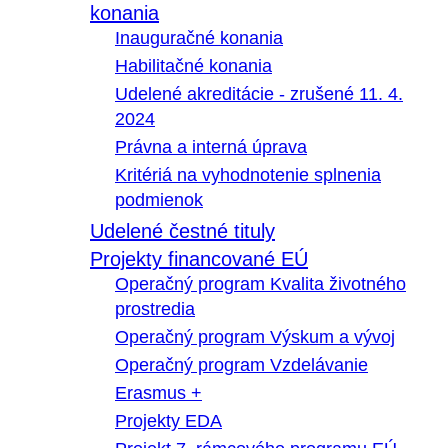
konania
Inauguračné konania
Habilitačné konania
Udelené akreditácie - zrušené 11. 4.
2024
Právna a interná úprava
Kritériá na vyhodnotenie splnenia
podmienok
Udelené čestné tituly
Projekty financované EÚ
Operačný program Kvalita životného
prostredia
Operačný program Výskum a vývoj
Operačný program Vzdelávanie
Erasmus +
Projekty EDA