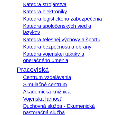
Katedra strojárstva
Katedra elektroniky
Katedra logistického zabezpečenia
Katedra spoločenských vied a
jazykov
Katedra telesnej výchovy a športu
Katedra bezpečnosti a obrany
Katedra vojenskej taktiky a
operačného umenia
Pracoviská
Centrum vzdelávania
Simulačné centrum
Akademická knižnica
Vojenská farnosť
Duchovná služba - Ekumenická
pastoračná služba