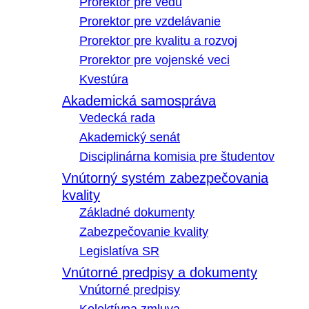
Prorektor pre vedu
Prorektor pre vzdelávanie
Prorektor pre kvalitu a rozvoj
Prorektor pre vojenské veci
Kvestúra
Akademická samospráva
Vedecká rada
Akademický senát
Disciplinárna komisia pre študentov
Vnútorný systém zabezpečovania
kvality
Základné dokumenty
Zabezpečovanie kvality
Legislatíva SR
Vnútorné predpisy a dokumenty
Vnútorné predpisy