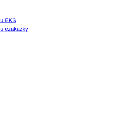
rmu EKS
mu ezakazky