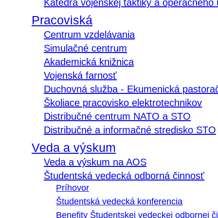
Katedra vojenskej taktiky a operačného
Pracoviská
Centrum vzdelávania
Simulačné centrum
Akademická knižnica
Vojenská farnosť
Duchovná služba - Ekumenická pastora
Školiace pracovisko elektrotechnikov
Distribučné centrum NATO a STO
Distribučné a informačné stredisko STO
Veda a výskum
Veda a výskum na AOS
Študentská vedecká odborná činnosť
Príhovor
Študentská vedecká konferencia
Benefity Študentskej vedeckej odbornej či