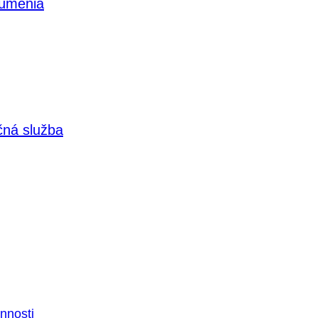
 umenia
čná služba
nnosti