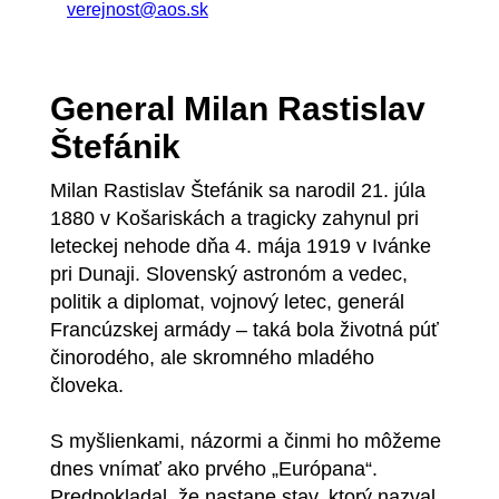
verejnost@aos.sk
General Milan Rastislav
Štefánik
Milan Rastislav Štefánik sa narodil 21. júla
1880 v Košariskách a tragicky zahynul pri
leteckej nehode dňa 4. mája 1919 v Ivánke
pri Dunaji. Slovenský astronóm a vedec,
politik a diplomat, vojnový letec, generál
Francúzskej armády – taká bola životná púť
činorodého, ale skromného mladého
človeka.
S myšlienkami, názormi a činmi ho môžeme
dnes vnímať ako prvého „Európana“.
Predpokladal, že nastane stav, ktorý nazval