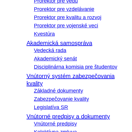
Prorektor pre vedu
Prorektor pre vzdelávanie
Prorektor pre kvalitu a rozvoj
Prorektor pre vojenské veci
Kvestúra
Akademická samospráva
Vedecká rada
Akademický senát
Disciplinárna komisia pre študentov
Vnútorný systém zabezpečovania
kvality
Základné dokumenty
Zabezpečovanie kvality
Legislatíva SR
Vnútorné predpisy a dokumenty
Vnútorné predpisy