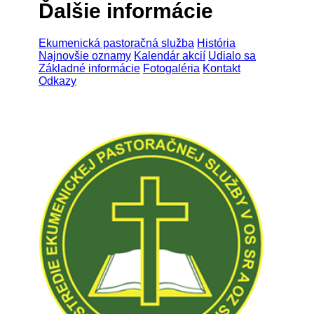
Ďalšie informácie
Ekumenická pastoračná služba
História
Najnovšie oznamy
Kalendár akcií
Udialo sa
Základné informácie
Fotogaléria
Kontakt
Odkazy