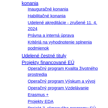
konania
Inauguračné konania
Habilitačné konania
Udelené akreditácie - zrušené 11. 4.
2024
Právna a interná úprava
Kritériá na vyhodnotenie splnenia
podmienok
Udelené čestné tituly
Projekty financované EÚ
Operačný program Kvalita životného
prostredia
Operačný program Výskum a vývoj
Operačný program Vzdelávanie
Erasmus +
Projekty EDA