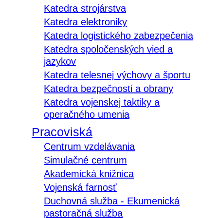
Katedra strojárstva
Katedra elektroniky
Katedra logistického zabezpečenia
Katedra spoločenských vied a
jazykov
Katedra telesnej výchovy a športu
Katedra bezpečnosti a obrany
Katedra vojenskej taktiky a
operačného umenia
Pracoviská
Centrum vzdelávania
Simulačné centrum
Akademická knižnica
Vojenská farnosť
Duchovná služba - Ekumenická
pastoračná služba