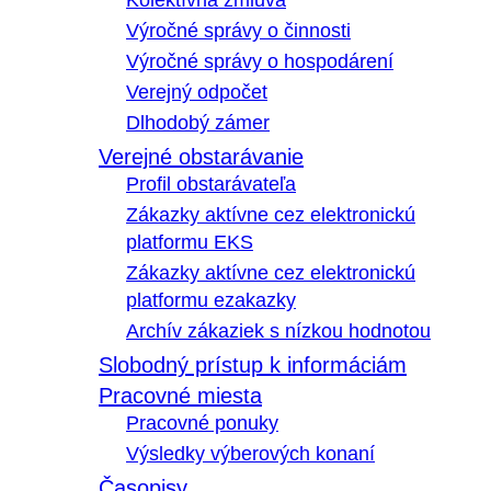
Kolektívna zmluva
Výročné správy o činnosti
Výročné správy o hospodárení
Verejný odpočet
Dlhodobý zámer
Verejné obstarávanie
Profil obstarávateľa
Zákazky aktívne cez elektronickú
platformu EKS
Zákazky aktívne cez elektronickú
platformu ezakazky
Archív zákaziek s nízkou hodnotou
Slobodný prístup k informáciám
Pracovné miesta
Pracovné ponuky
Výsledky výberových konaní
Časopisy