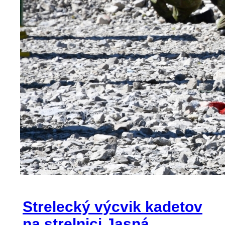
Strelecký výcvik kadetov
na strelnici Jasná