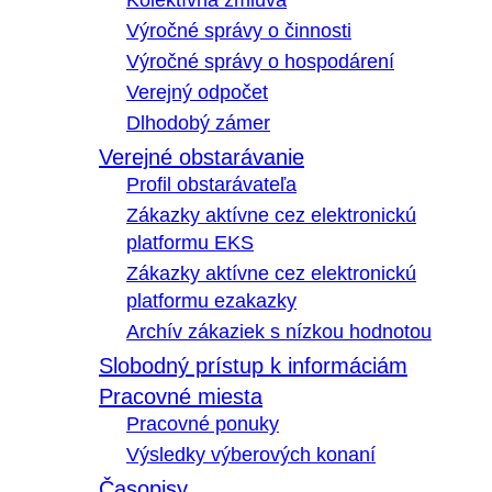
Kolektívna zmluva
Výročné správy o činnosti
Výročné správy o hospodárení
Verejný odpočet
Dlhodobý zámer
Verejné obstarávanie
Profil obstarávateľa
Zákazky aktívne cez elektronickú
platformu EKS
Zákazky aktívne cez elektronickú
platformu ezakazky
Archív zákaziek s nízkou hodnotou
Slobodný prístup k informáciám
Pracovné miesta
Pracovné ponuky
Výsledky výberových konaní
Časopisy