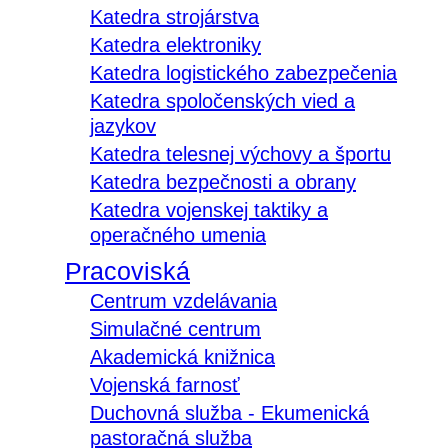
Katedra strojárstva
Katedra elektroniky
Katedra logistického zabezpečenia
Katedra spoločenských vied a
jazykov
Katedra telesnej výchovy a športu
Katedra bezpečnosti a obrany
Katedra vojenskej taktiky a
operačného umenia
Pracoviská
Centrum vzdelávania
Simulačné centrum
Akademická knižnica
Vojenská farnosť
Duchovná služba - Ekumenická
pastoračná služba