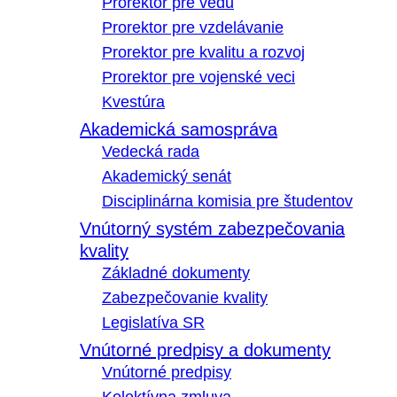
Prorektor pre vedu
Prorektor pre vzdelávanie
Prorektor pre kvalitu a rozvoj
Prorektor pre vojenské veci
Kvestúra
Akademická samospráva
Vedecká rada
Akademický senát
Disciplinárna komisia pre študentov
Vnútorný systém zabezpečovania
kvality
Základné dokumenty
Zabezpečovanie kvality
Legislatíva SR
Vnútorné predpisy a dokumenty
Vnútorné predpisy