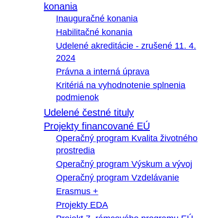
konania
Inauguračné konania
Habilitačné konania
Udelené akreditácie - zrušené 11. 4.
2024
Právna a interná úprava
Kritériá na vyhodnotenie splnenia
podmienok
Udelené čestné tituly
Projekty financované EÚ
Operačný program Kvalita životného
prostredia
Operačný program Výskum a vývoj
Operačný program Vzdelávanie
Erasmus +
Projekty EDA