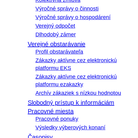
Kolektívna zmluva
Výročné správy o činnosti
Výročné správy o hospodárení
Verejný odpočet
Dlhodobý zámer
Verejné obstarávanie
Profil obstarávateľa
Zákazky aktívne cez elektronickú
platformu EKS
Zákazky aktívne cez elektronickú
platformu ezakazky
Archív zákaziek s nízkou hodnotou
Slobodný prístup k informáciám
Pracovné miesta
Pracovné ponuky
Výsledky výberových konaní
Časopisy