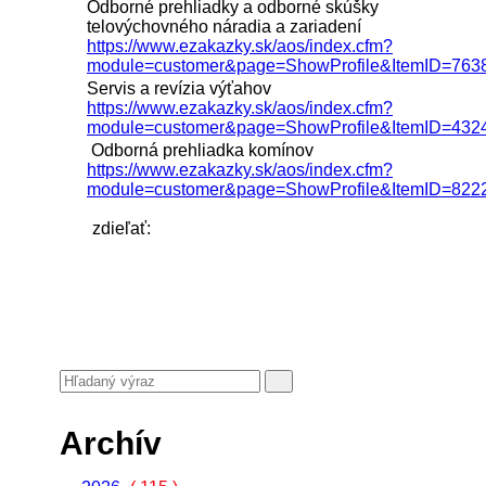
Odborné prehliadky a odborné skúšky
telovýchovného náradia a zariadení
https://www.ezakazky.sk/aos/index.cfm?
module=customer&page=ShowProfile&ItemID=763
Servis a revízia výťahov
https://www.ezakazky.sk/aos/index.cfm?
module=customer&page=ShowProfile&ItemID=432
Odborná prehliadka komínov
https://www.ezakazky.sk/aos/index.cfm?
module=customer&page=ShowProfile&ItemID=822
zdieľať:
Archív