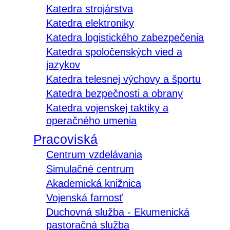
Katedra strojárstva
Katedra elektroniky
Katedra logistického zabezpečenia
Katedra spoločenských vied a
jazykov
Katedra telesnej výchovy a športu
Katedra bezpečnosti a obrany
Katedra vojenskej taktiky a
operačného umenia
Pracoviská
Centrum vzdelávania
Simulačné centrum
Akademická knižnica
Vojenská farnosť
Duchovná služba - Ekumenická
pastoračná služba