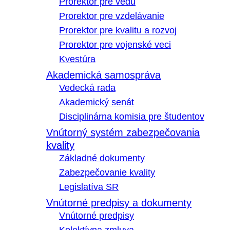
Prorektor pre vedu
Prorektor pre vzdelávanie
Prorektor pre kvalitu a rozvoj
Prorektor pre vojenské veci
Kvestúra
Akademická samospráva
Vedecká rada
Akademický senát
Disciplinárna komisia pre študentov
Vnútorný systém zabezpečovania
kvality
Základné dokumenty
Zabezpečovanie kvality
Legislatíva SR
Vnútorné predpisy a dokumenty
Vnútorné predpisy