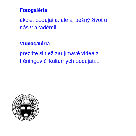
Fotogaléria
akcie, podujatia, ale aj bežný život u
nás v akadémii...
Videogaléria
prezrite si tiež zaujímavé videá z
tréningov či kultúrnych podujatí...