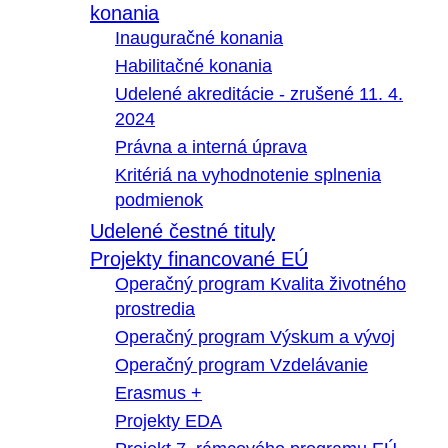
konania
Inauguračné konania
Habilitačné konania
Udelené akreditácie - zrušené 11. 4.
2024
Právna a interná úprava
Kritériá na vyhodnotenie splnenia
podmienok
Udelené čestné tituly
Projekty financované EÚ
Operačný program Kvalita životného
prostredia
Operačný program Výskum a vývoj
Operačný program Vzdelávanie
Erasmus +
Projekty EDA