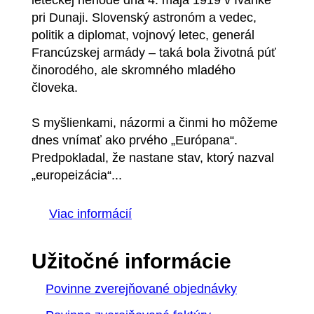
leteckej nehode dňa 4. mája 1919 v Ivánke
pri Dunaji. Slovenský astronóm a vedec,
politik a diplomat, vojnový letec, generál
Francúzskej armády – taká bola životná púť
činorodého, ale skromného mladého
človeka.
S myšlienkami, názormi a činmi ho môžeme
dnes vnímať ako prvého „Európana“.
Predpokladal, že nastane stav, ktorý nazval
„europeizácia“...
Viac informácií
Užitočné informácie
Povinne zverejňované objednávky