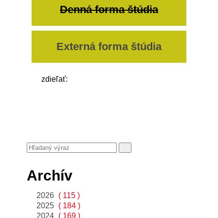
Denná forma štúdia
Externá forma štúdia
zdieľať:
Archív
2026
( 115 )
2025
( 184 )
2024
( 169 )