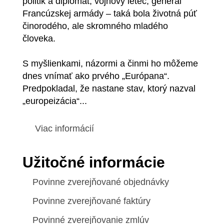
politik a diplomat, vojnový letec, generál
Francúzskej armády – taká bola životná púť
činorodého, ale skromného mladého
človeka.
S myšlienkami, názormi a činmi ho môžeme
dnes vnímať ako prvého „Európana“.
Predpokladal, že nastane stav, ktorý nazval
„europeizácia“...
Viac informácií
Užitočné informácie
Povinne zverejňované objednávky
Povinne zverejňované faktúry
Povinné zverejňovanie zmlúv