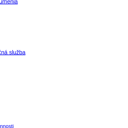
 umenia
čná služba
nnosti