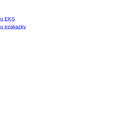
rmu EKS
mu ezakazky