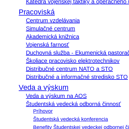
Katedra vojenskej taktiky a operačného
Pracoviská
Centrum vzdelávania
Simulačné centrum
Akademická knižnica
Vojenská farnosť
Duchovná služba - Ekumenická pastora
Školiace pracovisko elektrotechnikov
Distribučné centrum NATO a STO
Distribučné a informačné stredisko STO
Veda a výskum
Veda a výskum na AOS
Študentská vedecká odborná činnosť
Príhovor
Študentská vedecká konferencia
Benefity Študentskej vedeckej odbornej či