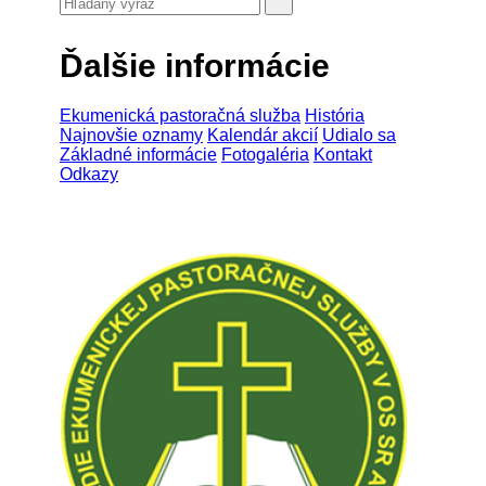
Ďalšie informácie
Ekumenická pastoračná služba
História
Najnovšie oznamy
Kalendár akcií
Udialo sa
Základné informácie
Fotogaléria
Kontakt
Odkazy