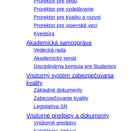
Prorektor pre vedu
Prorektor pre vzdelávanie
Prorektor pre kvalitu a rozvoj
Prorektor pre vojenské veci
Kvestúra
Akademická samospráva
Vedecká rada
Akademický senát
Disciplinárna komisia pre študentov
Vnútorný systém zabezpečovania
kvality
Základné dokumenty
Zabezpečovanie kvality
Legislatíva SR
Vnútorné predpisy a dokumenty
Vnútorné predpisy