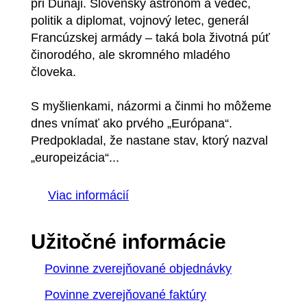
pri Dunaji. Slovenský astronóm a vedec,
politik a diplomat, vojnový letec, generál
Francúzskej armády – taká bola životná púť
činorodého, ale skromného mladého
človeka.
S myšlienkami, názormi a činmi ho môžeme
dnes vnímať ako prvého „Európana“.
Predpokladal, že nastane stav, ktorý nazval
„europeizácia“...
Viac informácií
Užitočné informácie
Povinne zverejňované objednávky
Povinne zverejňované faktúry