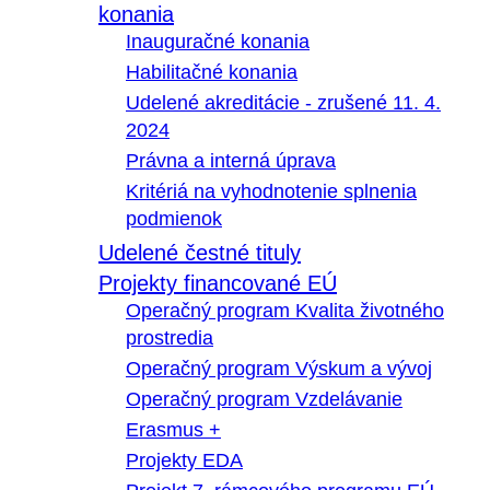
konania
Inauguračné konania
Habilitačné konania
Udelené akreditácie - zrušené 11. 4.
2024
Právna a interná úprava
Kritériá na vyhodnotenie splnenia
podmienok
Udelené čestné tituly
Projekty financované EÚ
Operačný program Kvalita životného
prostredia
Operačný program Výskum a vývoj
Operačný program Vzdelávanie
Erasmus +
Projekty EDA