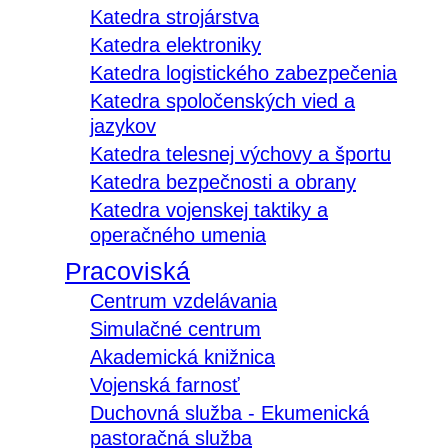
Katedra strojárstva
Katedra elektroniky
Katedra logistického zabezpečenia
Katedra spoločenských vied a
jazykov
Katedra telesnej výchovy a športu
Katedra bezpečnosti a obrany
Katedra vojenskej taktiky a
operačného umenia
Pracoviská
Centrum vzdelávania
Simulačné centrum
Akademická knižnica
Vojenská farnosť
Duchovná služba - Ekumenická
pastoračná služba