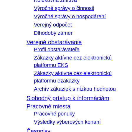
Kolektívna zmluva
Výročné správy o činnosti
Výročné správy o hospodárení
Verejný odpočet
Dlhodobý zámer
Verejné obstarávanie
Profil obstarávateľa
Zákazky aktívne cez elektronickú
platformu EKS
Zákazky aktívne cez elektronickú
platformu ezakazky
Archív zákaziek s nízkou hodnotou
Slobodný prístup k informáciám
Pracovné miesta
Pracovné ponuky
Výsledky výberových konaní
Časopisy