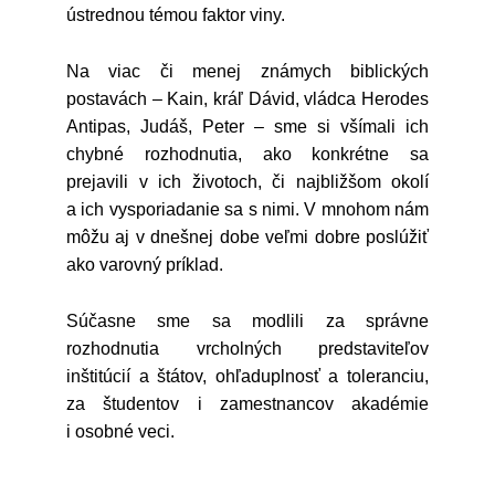
ústrednou témou faktor viny.
Na viac či menej známych biblických
postavách – Kain, kráľ Dávid, vládca Herodes
Antipas, Judáš, Peter – sme si všímali ich
chybné rozhodnutia, ako konkrétne sa
prejavili v ich životoch, či najbližšom okolí
a ich vysporiadanie sa s nimi. V mnohom nám
môžu aj v dnešnej dobe veľmi dobre poslúžiť
ako varovný príklad.
Súčasne sme sa modlili za správne
rozhodnutia vrcholných predstaviteľov
inštitúcií a štátov, ohľaduplnosť a toleranciu,
za študentov i zamestnancov akadémie
i osobné veci.