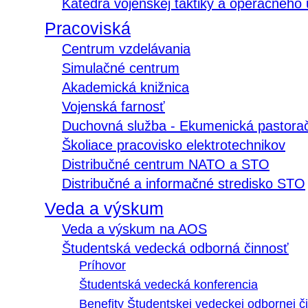
Katedra vojenskej taktiky a operačného
Pracoviská
Centrum vzdelávania
Simulačné centrum
Akademická knižnica
Vojenská farnosť
Duchovná služba - Ekumenická pastora
Školiace pracovisko elektrotechnikov
Distribučné centrum NATO a STO
Distribučné a informačné stredisko STO
Veda a výskum
Veda a výskum na AOS
Študentská vedecká odborná činnosť
Príhovor
Študentská vedecká konferencia
Benefity Študentskej vedeckej odbornej či