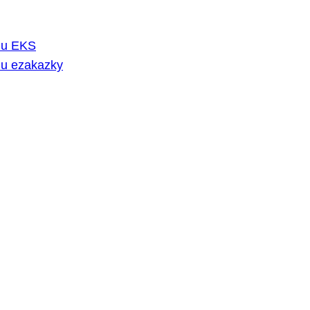
rmu EKS
mu ezakazky