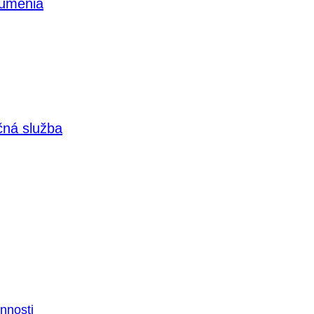
 umenia
čná služba
nnosti