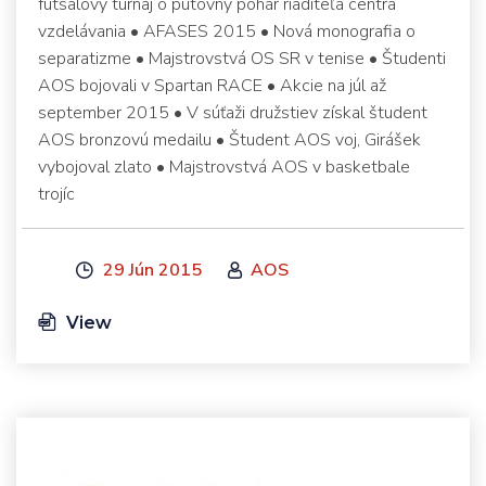
futsalový turnaj o putovný pohár riaditeľa centra
vzdelávania • AFASES 2015 • Nová monografia o
separatizme • Majstrovstvá OS SR v tenise • Študenti
AOS bojovali v Spartan RACE • Akcie na júl až
september 2015 • V súťaži družstiev získal študent
AOS bronzovú medailu • Študent AOS voj, Girášek
vybojoval zlato • Majstrovstvá AOS v basketbale
trojíc
29 Jún 2015
AOS
View