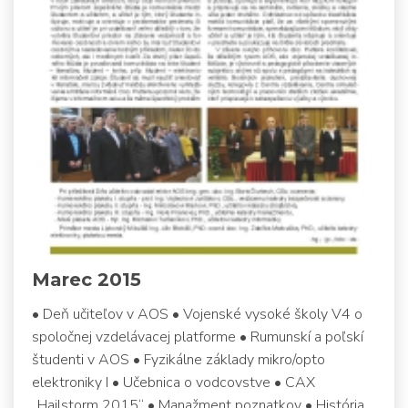
Marec 2015
• Deň učiteľov v AOS • Vojenské vysoké školy V4 o
spoločnej vzdelávacej platforme • Rumunskí a poľskí
študenti v AOS • Fyzikálne základy mikro/opto
elektroniky I • Učebnica o vodcovstve • CAX
„Hailstorm 2015“ • Manažment poznatkov • História