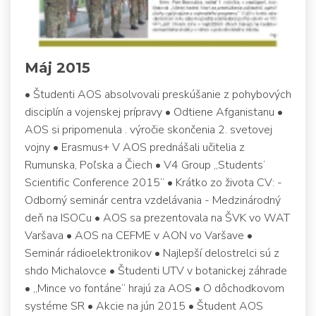
Máj 2015
• Študenti AOS absolvovali preskúšanie z pohybových
disciplín a vojenskej prípravy • Odtiene Afganistanu •
AOS si pripomenula . výročie skončenia 2. svetovej
vojny • Erasmus+ V AOS prednášali učitelia z
Rumunska, Poľska a Čiech • V4 Group „Students‘
Scientific Conference 2015“ • Krátko zo života CV: -
Odborný seminár centra vzdelávania - Medzinárodný
deň na ISOCu • AOS sa prezentovala na ŠVK vo WAT
Varšava • AOS na CEFME v AON vo Varšave •
Seminár rádioelektronikov • Najlepší delostrelci sú z
shdo Michalovce • Študenti UTV v botanickej záhrade
• „Mince vo fontáne“ hrajú za AOS • O dôchodkovom
systéme SR • Akcie na jún 2015 • Študent AOS