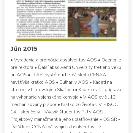
Jún 2015
• Vyradenie a promócie absolventov AOS • Ocenenie
pre rektora • Ďalší absolventi Univerzity tretieho veku
pri AOS • LLAPI systém • Letná škola CENAA
navštívila krátko AOS • Bulhari v AOS • Kadeti na
strelnici v Liptovských Sliačoch • Kadeti cvičili prípravu
na vykonanie vojenského konvoja • V AOS cvičil 13.
mechanizovaný prápor • Krátko zo života CV: - ISOC
14 - ukončený - Výcvik študentov PU v AOS -
Projektový manažment a jeho uplatňovanie v OS SR -
Ďalší kurz CCNA má svojich absolventov - 7.