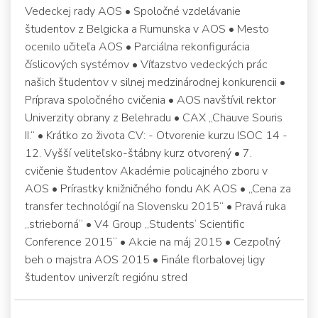
Vedeckej rady AOS • Spoločné vzdelávanie
študentov z Belgicka a Rumunska v AOS • Mesto
ocenilo učiteľa AOS • Parciálna rekonfigurácia
číslicových systémov • Víťazstvo vedeckých prác
našich študentov v silnej medzinárodnej konkurencii •
Príprava spoločného cvičenia • AOS navštívil rektor
Univerzity obrany z Belehradu • CAX „Chauve Souris
II.“ • Krátko zo života CV: - Otvorenie kurzu ISOC 14 -
12. Vyšší veliteľsko-štábny kurz otvorený • 7.
cvičenie študentov Akadémie policajného zboru v
AOS • Prírastky knižničného fondu AK AOS • „Cena za
transfer technológií na Slovensku 2015“ • Pravá ruka
„strieborná“ • V4 Group „Students‘ Scientific
Conference 2015“ • Akcie na máj 2015 • Cezpoľný
beh o majstra AOS 2015 • Finále florbalovej ligy
študentov univerzít regiónu stred