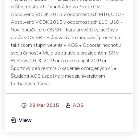
nášho mesta v UTV • Krátko zo života CV: -
Absolventi VODK 2015 v odbornostiach M10, U10 -
Absolventi VODK 2015 v odbornostiach L10, U10 -
Noví poručíci pre OS SR - Kurz prevádzky, údržby a
opráv v OS SR - Plánovací a rozhodovací proces na
taktickom stupni velenia v AOS • Odborári hodnotili
svoju činnosť • Moje stretnutie s prezidentom SR v
Prešove 20. 3. 2015 • Akcie na apríl 2015 •
Športový deň rektora Akadémie ozbrojených síl •
Študenti AOS úspešne v medziuniverzitnom
florbalovom turnaji
28 Mar 2015
AOS
View