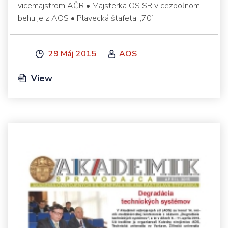
vicemajstrom AČR • Majsterka OS SR v cezpoľnom
behu je z AOS • Plavecká štafeta „70“
29 Máj 2015
AOS
View