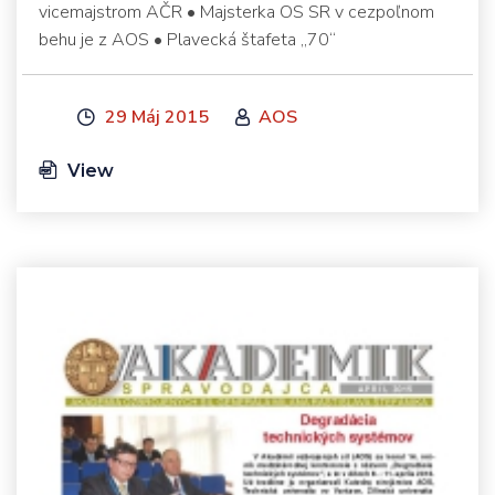
vicemajstrom AČR • Majsterka OS SR v cezpoľnom
behu je z AOS • Plavecká štafeta „70“
29 Máj 2015
AOS
View