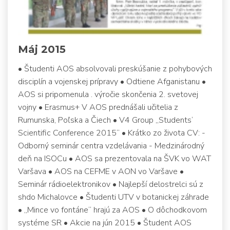
Máj 2015
• Študenti AOS absolvovali preskúšanie z pohybových
disciplín a vojenskej prípravy • Odtiene Afganistanu •
AOS si pripomenula . výročie skončenia 2. svetovej
vojny • Erasmus+ V AOS prednášali učitelia z
Rumunska, Poľska a Čiech • V4 Group „Students‘
Scientific Conference 2015“ • Krátko zo života CV: -
Odborný seminár centra vzdelávania - Medzinárodný
deň na ISOCu • AOS sa prezentovala na ŠVK vo WAT
Varšava • AOS na CEFME v AON vo Varšave •
Seminár rádioelektronikov • Najlepší delostrelci sú z
shdo Michalovce • Študenti UTV v botanickej záhrade
• „Mince vo fontáne“ hrajú za AOS • O dôchodkovom
systéme SR • Akcie na jún 2015 • Študent AOS