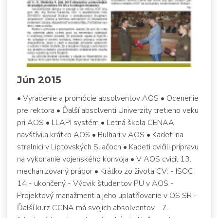
Jún 2015
• Vyradenie a promócie absolventov AOS • Ocenenie
pre rektora • Ďalší absolventi Univerzity tretieho veku
pri AOS • LLAPI systém • Letná škola CENAA
navštívila krátko AOS • Bulhari v AOS • Kadeti na
strelnici v Liptovských Sliačoch • Kadeti cvičili prípravu
na vykonanie vojenského konvoja • V AOS cvičil 13.
mechanizovaný prápor • Krátko zo života CV: - ISOC
14 - ukončený - Výcvik študentov PU v AOS -
Projektový manažment a jeho uplatňovanie v OS SR -
Ďalší kurz CCNA má svojich absolventov - 7.