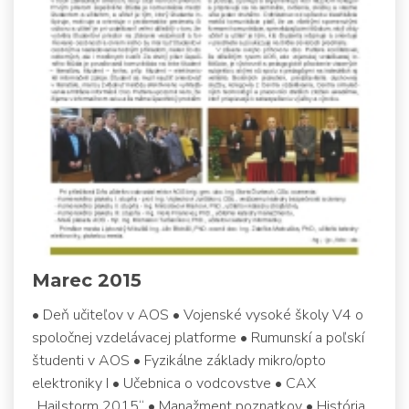
Marec 2015
• Deň učiteľov v AOS • Vojenské vysoké školy V4 o
spoločnej vzdelávacej platforme • Rumunskí a poľskí
študenti v AOS • Fyzikálne základy mikro/opto
elektroniky I • Učebnica o vodcovstve • CAX
„Hailstorm 2015“ • Manažment poznatkov • História