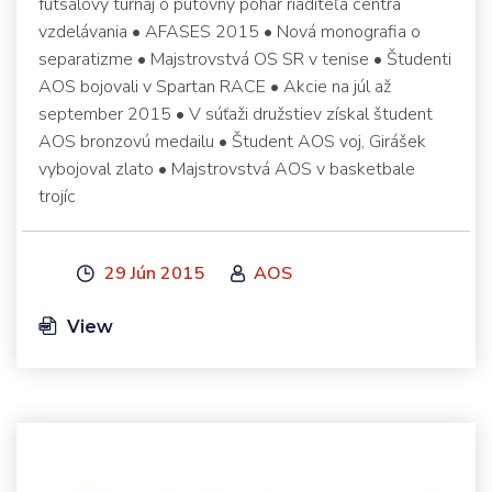
futsalový turnaj o putovný pohár riaditeľa centra
vzdelávania • AFASES 2015 • Nová monografia o
separatizme • Majstrovstvá OS SR v tenise • Študenti
AOS bojovali v Spartan RACE • Akcie na júl až
september 2015 • V súťaži družstiev získal študent
AOS bronzovú medailu • Študent AOS voj, Girášek
vybojoval zlato • Majstrovstvá AOS v basketbale
trojíc
29 Jún 2015
AOS
View