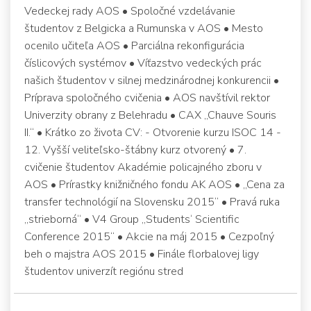
Vedeckej rady AOS • Spoločné vzdelávanie
študentov z Belgicka a Rumunska v AOS • Mesto
ocenilo učiteľa AOS • Parciálna rekonfigurácia
číslicových systémov • Víťazstvo vedeckých prác
našich študentov v silnej medzinárodnej konkurencii •
Príprava spoločného cvičenia • AOS navštívil rektor
Univerzity obrany z Belehradu • CAX „Chauve Souris
II.“ • Krátko zo života CV: - Otvorenie kurzu ISOC 14 -
12. Vyšší veliteľsko-štábny kurz otvorený • 7.
cvičenie študentov Akadémie policajného zboru v
AOS • Prírastky knižničného fondu AK AOS • „Cena za
transfer technológií na Slovensku 2015“ • Pravá ruka
„strieborná“ • V4 Group „Students‘ Scientific
Conference 2015“ • Akcie na máj 2015 • Cezpoľný
beh o majstra AOS 2015 • Finále florbalovej ligy
študentov univerzít regiónu stred