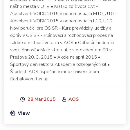
nášho mesta v UTV • Krátko zo života CV: -
Absolventi VODK 2015 v odbornostiach M10, U10 -
Absolventi VODK 2015 v odbornostiach L10, U10 -
Noví poručíci pre OS SR - Kurz prevádzky, údržby a
opráv v OS SR - Plánovací a rozhodovací proces na
taktickom stupni velenia v AOS • Odborári hodnotili
svoju činnosť • Moje stretnutie s prezidentom SR v
Prešove 20. 3. 2015 • Akcie na apríl 2015 •
Športový deň rektora Akadémie ozbrojených síl •
Študenti AOS úspešne v medziuniverzitnom
florbalovom turnaji
28 Mar 2015
AOS
View