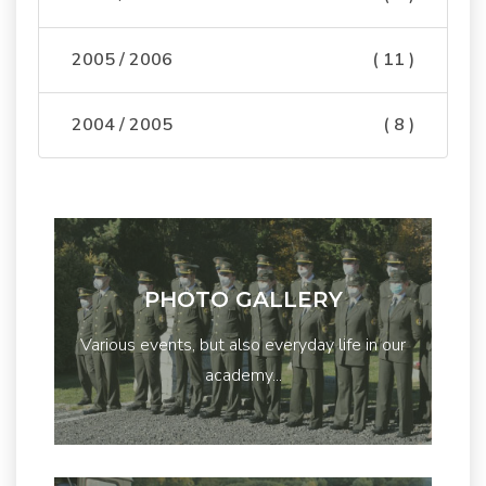
2005 / 2006
( 11 )
2004 / 2005
( 8 )
PHOTO GALLERY
Various events, but also everyday life in our
academy...