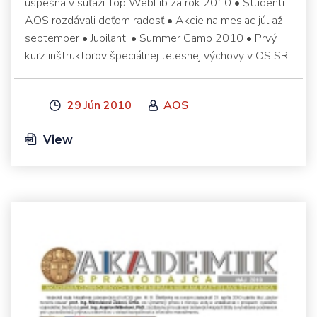
úspešná v súťaži Top WebLib za rok 2010 • Študenti
AOS rozdávali deťom radosť • Akcie na mesiac júl až
september • Jubilanti • Summer Camp 2010 • Prvý
kurz inštruktorov špeciálnej telesnej výchovy v OS SR
29 Jún 2010
AOS
View