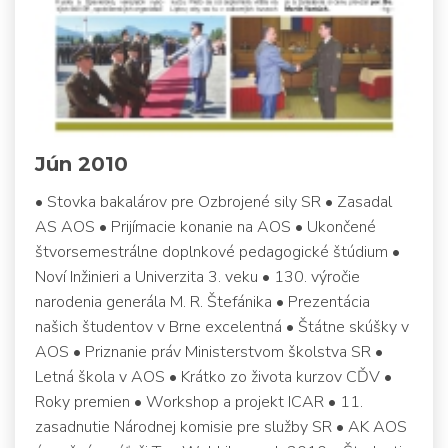
Jún 2010
• Stovka bakalárov pre Ozbrojené sily SR • Zasadal
AS AOS • Prijímacie konanie na AOS • Ukončené
štvorsemestrálne doplnkové pedagogické štúdium •
Noví Inžinieri a Univerzita 3. veku • 130. výročie
narodenia generála M. R. Štefánika • Prezentácia
našich študentov v Brne excelentná • Štátne skúšky v
AOS • Priznanie práv Ministerstvom školstva SR •
Letná škola v AOS • Krátko zo života kurzov CĎV •
Roky premien • Workshop a projekt ICAR • 11.
zasadnutie Národnej komisie pre služby SR • AK AOS