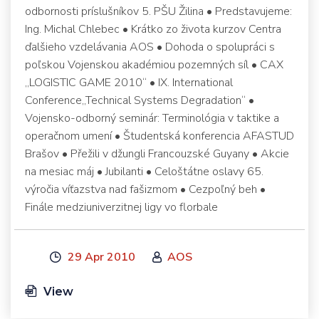
odbornosti príslušníkov 5. PŠU Žilina • Predstavujeme:
Ing. Michal Chlebec • Krátko zo života kurzov Centra
ďalšieho vzdelávania AOS • Dohoda o spolupráci s
poľskou Vojenskou akadémiou pozemných síl • CAX
„LOGISTIC GAME 2010“ • IX. International
Conference„Technical Systems Degradation“ •
Vojensko-odborný seminár: Terminológia v taktike a
operačnom umení • Študentská konferencia AFASTUD
Brašov • Přežili v džungli Francouzské Guyany • Akcie
na mesiac máj • Jubilanti • Celoštátne oslavy 65.
výročia víťazstva nad fašizmom • Cezpoľný beh •
Finále medziuniverzitnej ligy vo florbale
29 Apr 2010
AOS
View