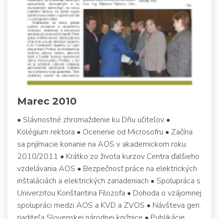
Marec 2010
• Slávnostné zhromaždenie ku Dňu učiteľov •
Kolégium rektora • Ocenenie od Microsofru • Začína
sa prijímacie konanie na AOS v akademickom roku
2010/2011 • Krátko zo života kurzov Centra ďalšieho
vzdelávania AOS • Bezpečnosť práce na elektrických
inštaláciách a elektrických zariadeniach • Spolupráca s
Univerzitou Konštantina Filozofa • Dohoda o vzájomnej
spolupráci medzi AOS a KVD a ZVOS • Návšteva gen.
riaditeľa Slovenskej národnej knižnice • Publikácie