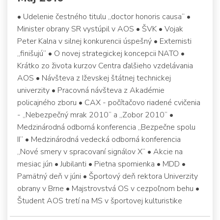
• Udelenie čestného titulu „doctor honoris causa“ •
Minister obrany SR vystúpil v AOS • ŠVK • Vojak
Peter Kalna v silnej konkurencii úspešný • Externisti
„finišujú“ • O novej strategickej koncepcii NATO •
Krátko zo života kurzov Centra ďalšieho vzdelávania
AOS • Návšteva z Iževskej štátnej technickej
univerzity • Pracovná návšteva z Akadémie
policajného zboru • CAX - počítačovo riadené cvičenia
- „Nebezpečný mrak 2010“ a „Zobor 2010“ •
Medzinárodná odborná konferencia „Bezpečne spolu
II“ • Medzinárodná vedecká odborná konferencia
„Nové smery v spracovaní signálov X“ • Akcie na
mesiac jún • Jubilanti • Pietna spomienka • MDD •
Pamätný deň v júni • Športový deň rektora Univerzity
obrany v Brne • Majstrovstvá OS v cezpoľnom behu •
Študent AOS tretí na MS v športovej kulturistike