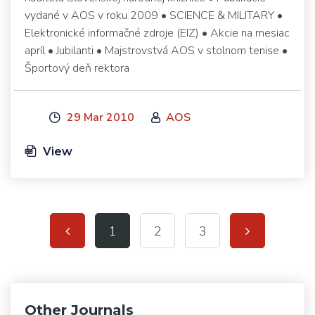
vydané v AOS v roku 2009 • SCIENCE & MILITARY •
Elektronické informačné zdroje (EIZ) • Akcie na mesiac
apríl • Jubilanti • Majstrovstvá AOS v stolnom tenise •
Športový deň rektora
29 Mar 2010
AOS
View
1
2
3
Other Journals