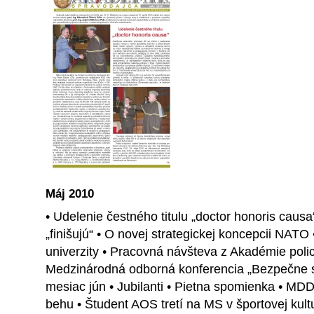
Máj 2010
• Udelenie čestného titulu „doctor honoris causa
„finišujú“ • O novej strategickej koncepcii NATO
univerzity • Pracovná návšteva z Akadémie poli
Medzinárodná odborná konferencia „Bezpečne sp
mesiac jún • Jubilanti • Pietna spomienka • MD
behu • Študent AOS tretí na MS v športovej kultu