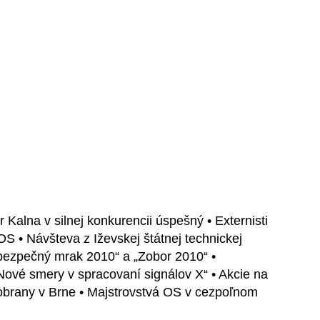
 Kalna v silnej konkurencii úspešný • Externisti
OS • Návšteva z Iževskej štátnej technickej
ebezpečný mrak 2010“ a „Zobor 2010“ •
ové smery v spracovaní signálov X“ • Akcie na
y obrany v Brne • Majstrovstvá OS v cezpoľnom