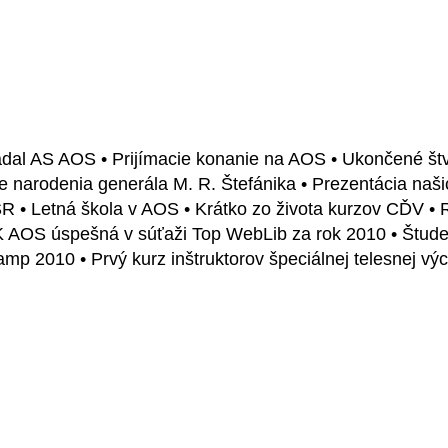
sadal AS AOS • Prijímacie konanie na AOS • Ukončené š
očie narodenia generála M. R. Štefánika • Prezentácia na
SR • Letná škola v AOS • Krátko zo života kurzov CĎV • 
K AOS úspešná v súťaži Top WebLib za rok 2010 • Štude
amp 2010 • Prvý kurz inštruktorov špeciálnej telesnej v