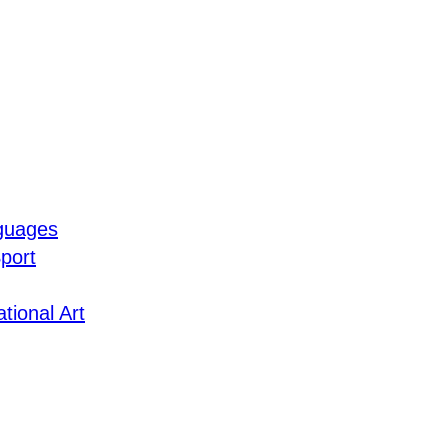
guages
port
tional Art