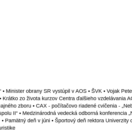
“ • Minister obrany SR vystúpil v AOS • ŠVK • Vojak Peter
 • Krátko zo života kurzov Centra ďalšieho vzdelávania A
cajného zboru • CAX - počítačovo riadené cvičenia - „N
olu II“ • Medzinárodná vedecká odborná konferencia „N
D • Pamätný deň v júni • Športový deň rektora Univerzit
ristike