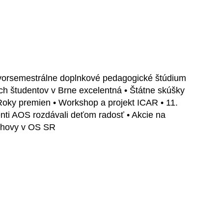
tvorsemestrálne doplnkové pedagogické štúdium
šich študentov v Brne excelentná • Štátne skúšky
Roky premien • Workshop a projekt ICAR • 11.
nti AOS rozdávali deťom radosť • Akcie na
ýchovy v OS SR