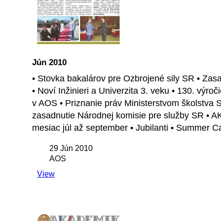
Jún 2010
• Stovka bakalárov pre Ozbrojené sily SR • Za
• Noví Inžinieri a Univerzita 3. veku • 130. výr
v AOS • Priznanie práv Ministerstvom školstva 
zasadnutie Národnej komisie pre služby SR • A
mesiac júl až september • Jubilanti • Summer C
29 Jún 2010
AOS
View