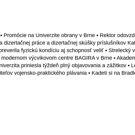
 • Promócie na Univerzite obrany v Brne • Rektor odovz
dizertačnej práce a dizertačnej skúšky príslušníkov Kat
reverila fyzickú kondíciu aj schopnosť veliť • Strelecký v
 v modernom výcvikovom centre BAGIRA v Brne • Akademic
univerzita priniesla týždeň plný objavovania a zážitkov •
ľov vojensko-praktického plávania • Kadeti si na Bradle