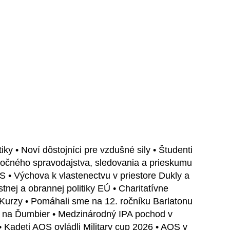
iky • Noví dôstojníci pre vzdušné sily • Študenti
oločného spravodajstva, sledovania a prieskumu
• Výchova k vlastenectvu v priestore Dukly a
ej a obrannej politiky EÚ • Charitatívne
 • Kurzy • Pomáhali sme na 12. ročníku Barlatonu
up na Ďumbier • Medzinárodný IPA pochod v
• Kadeti AOS ovládli Military cup 2026 • AOS v