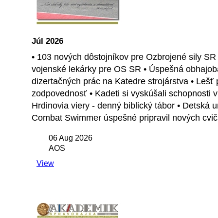
Júl 2026
• 103 nových dôstojníkov pre Ozbrojené sily SR
vojenské lekárky pre OS SR • Úspešná obhajoba 
dizertačných prác na Katedre strojárstva • Lešť p
zodpovednosť • Kadeti si vyskúšali schopnosti
Hrdinovia viery - denný biblický tábor • Detská 
Combat Swimmer úspešné pripravil nových cvičite
06 Aug 2026
AOS
View