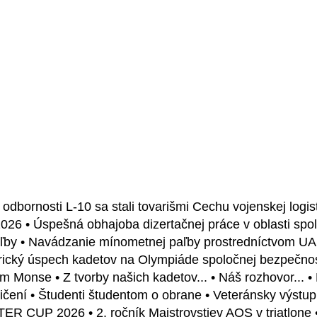
odbornosti L-10 sa stali tovarišmi Cechu vojenskej logist
 2026 • Úspešná obhajoba dizertačnej práce v oblasti sp
ľby • Navádzanie mínometnej paľby prostredníctvom UAS 
rický úspech kadetov na Olympiáde spoločnej bezpečnostn
kom Monse • Z tvorby našich kadetov... • Náš rozhovor...
vičení • Študenti študentom o obrane • Veteránsky výst
TER CUP 2026 • 2. ročník Majstrovstiev AOS v triatlone 