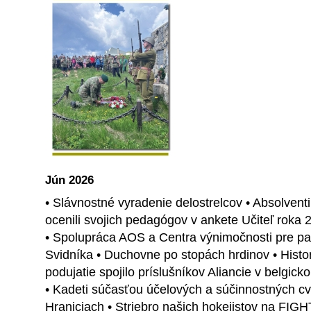
Jún 2026
• Slávnostné vyradenie delostrelcov • Absolventi 
ocenili svojich pedagógov v ankete Učiteľ roka
• Spolupráca AOS a Centra výnimočnosti pre pa
Svidníka • Duchovne po stopách hrdinov • Histo
podujatie spojilo príslušníkov Aliancie v belgic
• Kadeti súčasťou účelových a súčinnostných c
Hraniciach • Striebro našich hokejistov na FIGH