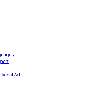
guages
port
tional Art