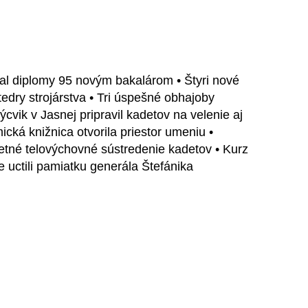
dal diplomy 95 novým bakalárom • Štyri nové
edry strojárstva • Tri úspešné obhajoby
ýcvik v Jasnej pripravil kadetov na velenie aj
ká knižnica otvorila priestor umeniu •
 Letné telovýchovné sústredenie kadetov • Kurz
 uctili pamiatku generála Štefánika