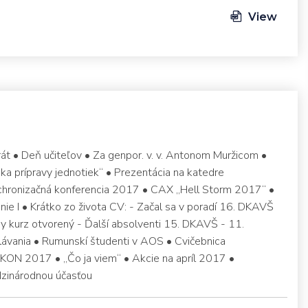
View
át • Deň učiteľov • Za genpor. v. v. Antonom Muržicom •
a prípravy jednotiek“ • Prezentácia na katedre
nchronizačná konferencia 2017 • CAX „Hell Storm 2017“ •
ie I • Krátko zo života CV: - Začal sa v poradí 16. DKAVŠ
ny kurz otvorený - Ďalší absolventi 15. DKAVŠ - 11.
elávania • Rumunskí študenti v AOS • Cvičebnica
KON 2017 • „Čo ja viem“ • Akcie na apríl 2017 •
zinárodnou účasťou