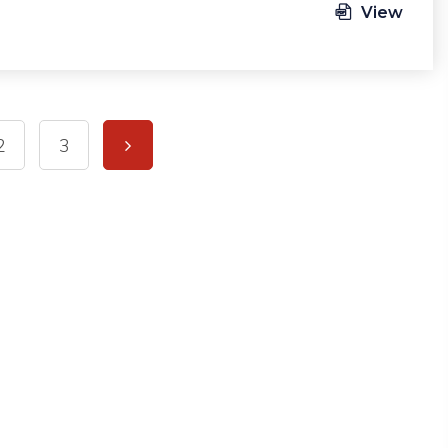
View
2
3