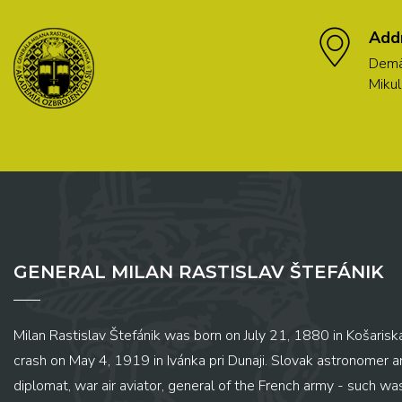
Add
Demä
Mikul
GENERAL MILAN RASTISLAV ŠTEFÁNIK
Milan Rastislav Štefánik was born on July 21, 1880 in Košariská
crash on May 4, 1919 in Ivánka pri Dunaji. Slovak astronomer and
diplomat, war air aviator, general of the French army - such wa