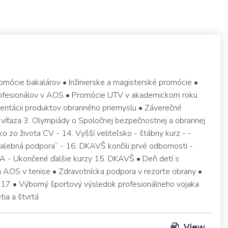
omócie bakalárov • Inžinierske a magisterské promócie •
rofesionálov v AOS • Promócie UTV v akademickom roku
ntácii produktov obranného priemyslu • Záverečné
víťaza 3. Olympiády o Spoločnej bezpečnostnej a obrannej
ko zo života CV - 14. Vyšší veliteľsko - štábny kurz - -
alebná podpora“ - 16. DKAVŠ končili prvé odbornosti -
A - Ukončené ďalšie kurzy 15. DKAVŠ • Deň detí s
 AOS v tenise • Zdravotnícka podpora v rezorte obrany •
017 • Výborný športový výsledok profesionálneho vojaka
tia a štvrtá
View