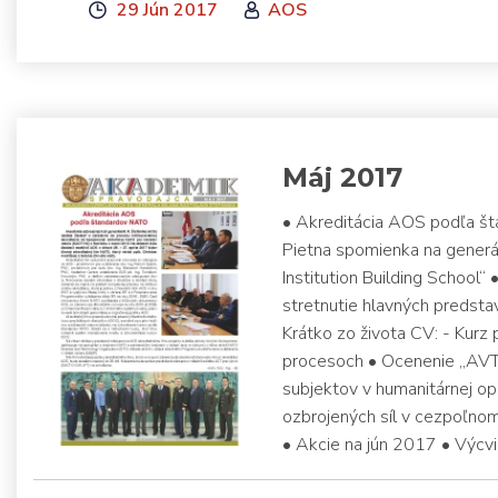
29 Jún 2017
AOS
Máj 2017
• Akreditácia AOS podľa š
Pietna spomienka na generá
Institution Building School“
stretnutie hlavných predsta
Krátko zo života CV: - Kurz
procesoch • Ocenenie „AVT
subjektov v humanitárnej op
ozbrojených síl v cezpoľnom
• Akcie na jún 2017 • Výcvi