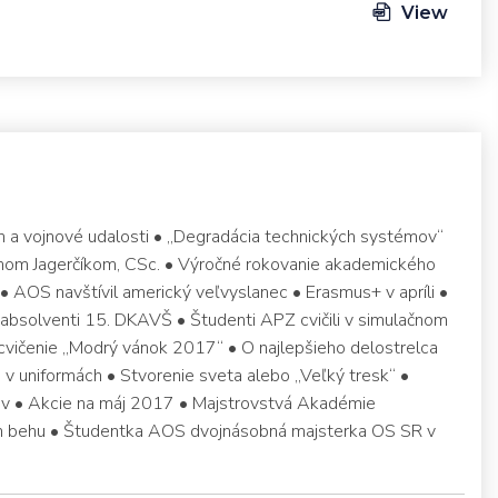
View
n a vojnové udalosti • „Degradácia technických systémov“
efanom Jagerčíkom, CSc. • Výročné rokovanie akademického
• AOS navštívil americký veľvyslanec • Erasmus+ v apríli •
í absolventi 15. DKAVŠ • Študenti APZ cvičili v simulačnom
cvičenie „Modrý vánok 2017“ • O najlepšieho delostrelca
v uniformách • Stvorenie sveta alebo „Veľký tresk“ •
ov • Akcie na máj 2017 • Majstrovstvá Akadémie
om behu • Študentka AOS dvojnásobná majsterka OS SR v