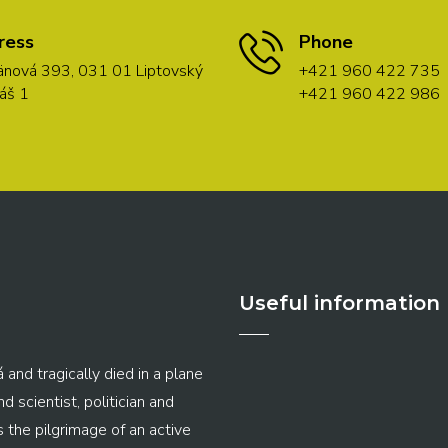
ress
Phone
nová 393, 031 01 Liptovský
+421 960 422 735
áš 1
+421 960 422 986
Useful information
 and tragically died in a plane
 scientist, politician and
s the pilgrimage of an active