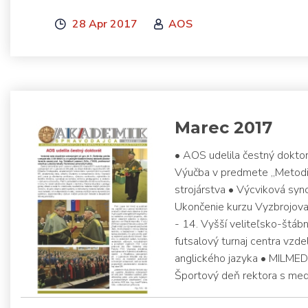
28 Apr 2017
AOS
Marec 2017
• AOS udelila čestný doktor
Výučba v predmete „Metodik
strojárstva • Výcviková sy
Ukončenie kurzu Vyzbrojovan
- 14. Vyšší veliteľsko-štáb
futsalový turnaj centra vzd
anglického jazyka • MILMED
Športový deň rektora s med