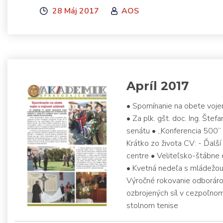
28 Máj 2017
AOS
Apríl 2017
• Spomínanie na obete voje
• Za plk. gšt. doc. Ing. Št
senátu • „Konferencia 500“ 
Krátko zo života CV: - Ďalš
centre • Veliteľsko-štábne 
• Kvetná nedeľa s mládežou 
Výročné rokovanie odborár
ozbrojených síl v cezpoľn
stolnom tenise