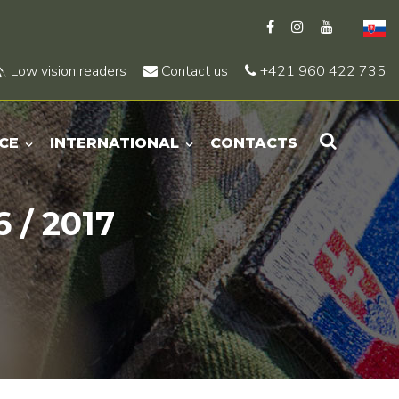
Low vision readers
Contact us
+421 960 422 735
CE
INTERNATIONAL
CONTACTS
 / 2017