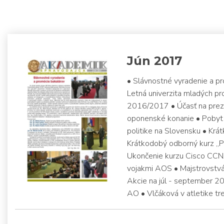
Jún 2017
• Slávnostné vyradenie a pr
Letná univerzita mladých p
2016/2017 • Účasť na preze
oponenské konanie • Pobyt 
politike na Slovensku • Krát
Krátkodobý odborný kurz „P
Ukončenie kurzu Cisco CCN
vojakmi AOS • Majstrovstvá
Akcie na júl - september 2
AO • Vlčáková v atletike tre