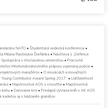
tandardov NATO • Študentská vedecká konferencia •
la Milana Rastislava Štefánika • Návšteva z „Defence
 • Spolupráca s Vroclavskou univerzitou • Pracovné
viteľov Mnohonárodnostného práporu vojenskej polície •
 projektových manažérov • O inováciách a inovačných
 Young Contributor Award Spring 2017“ • Udržateľnosť
erácii • Majstrovstvá AOS v crossfite • Majstrovstvá
 behu • Darovanie krvi • Predajná výstava kníh v AK AOS
k kadetov aj s hádzaním granátov