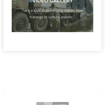
VIDEO GALLERY
Take a look at interesting videos from
trainings or cultural events ...