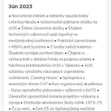
Jún 2023
• Noví leteckí inžinieri a inžinierky opustili brány
Leteckej fakulty • Vedomostné prijímacie skúšky na
AOS • Štátne záverečné skúšky • Študent
technických odborností opäť úspešný na
medzinárodnej konferencii • Praktické zamestnanie
v MSM Land Systems • Z tvorby našich kadetov -
Študenti vystúpili na Mont Blanc • Čítajme si ....
výstava kníh z dotácie Fondu na podporu umenia •
Návšteva predstaviteľov AOS v Taliansku • AOS
súčasťou výročného rokovania k vojenskému
vzdelávaniu „Clearing House“ • Spolupráca s
americkým tímom CAT • Kurz organizovaný akadémiou
- Kurzy operačného plánovania v súčinnosti s NATO •
Záverečné oponentské konania projektov výskumu a
vývoja • Stretnutie absolventov školy ročník 1975-79
• Čo ja viem... • Deti ZŠ zo Spišskej Belej navštívili