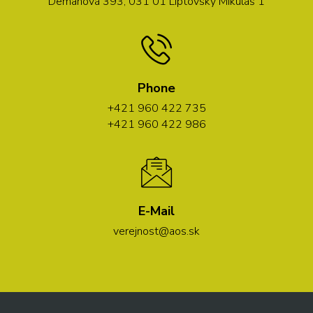
Demänová 393, 031 01 Liptovský Mikuláš 1
Phone
+421 960 422 735
+421 960 422 986
E-Mail
verejnost@aos.sk