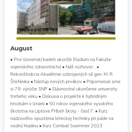
August
• Prví slovenskí kadeti ukončili štúdium na Fakulte
vojenského zdravotnictví • Náš rozhovor... •
Rekonštrukcia Akadémie ozbrojených síl gen. M. R.
Štefánika • Nástup nových prvákov • Pripomenuli sme
si 79. výročie SNP • Slávnostné ukončenie univerzity
tretieho veku • Diskusia o projekte k hybridným
hrozbám v Izraeli • 50 rokov vojenského vysokého
školstva na Liptove Príbeh školy - časť 7. • Kurz
núdzového opustenia leteckej techniky pri páde na
vodnú hladinu • Kurz Combat Swimmer 2023