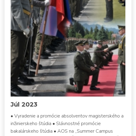
Júl 2023
• Vyradenie a promócie absolventov magisterského a
inžinierskeho štúdia • Slávnostné promócie
bakalárskeho štúdia • AOS na „Summer Campus