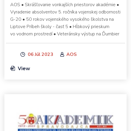
AOS • Skrášľovanie vonkajších priestorov akadémie •
Vyradenie absolventov 5. ročníka vojenskej odbornosti
G-20 • 50 rokov vojenského vysokého školstva na
Liptove Príbeh školy - časť 5 • Hĺbkový prieskum
vo vodnom prostredí • Veteránsky výstup na Ďumbier
06 Júl 2023
AOS
View