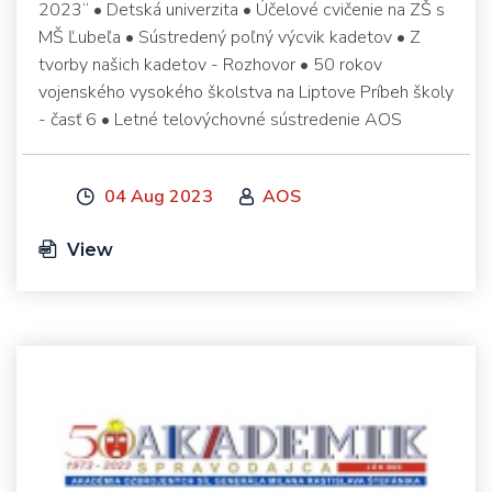
2023“ • Detská univerzita • Účelové cvičenie na ZŠ s
MŠ Ľubeľa • Sústredený poľný výcvik kadetov • Z
tvorby našich kadetov - Rozhovor • 50 rokov
vojenského vysokého školstva na Liptove Príbeh školy
- časť 6 • Letné telovýchovné sústredenie AOS
04 Aug 2023
AOS
View