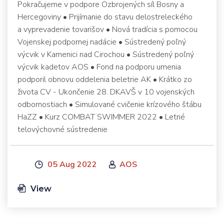
Pokračujeme v podpore Ozbrojených síl Bosny a
Hercegoviny • Prijímanie do stavu delostreleckého
a vyprevadenie tovarišov • Nová tradícia s pomocou
Vojenskej podpornej nadácie • Sústredený poľný
výcvik v Kamenici nad Cirochou • Sústredený poľný
výcvik kadetov AOS • Fond na podporu umenia
podporil obnovu oddelenia beletrie AK • Krátko zo
života CV - Ukončenie 28. DKAVŠ v 10 vojenských
odbornostiach • Simulované cvičenie krízového štábu
HaZZ • Kurz COMBAT SWIMMER 2022 • Letné
telovýchovné sústredenie
05 Aug 2022
AOS
View