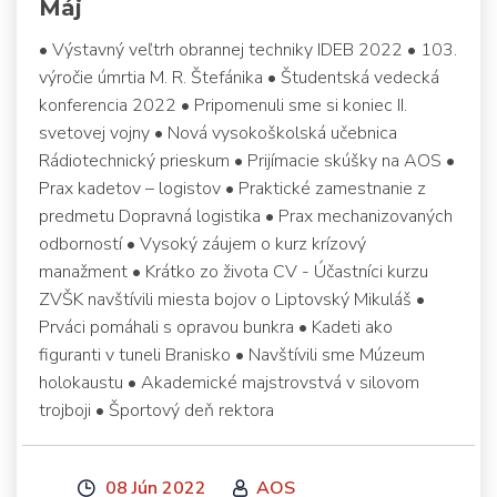
Máj
• Výstavný veľtrh obrannej techniky IDEB 2022 • 103.
výročie úmrtia M. R. Štefánika • Študentská vedecká
konferencia 2022 • Pripomenuli sme si koniec II.
svetovej vojny • Nová vysokoškolská učebnica
Rádiotechnický prieskum • Prijímacie skúšky na AOS •
Prax kadetov – logistov • Praktické zamestnanie z
predmetu Dopravná logistika • Prax mechanizovaných
odborností • Vysoký záujem o kurz krízový
manažment • Krátko zo života CV - Účastníci kurzu
ZVŠK navštívili miesta bojov o Liptovský Mikuláš •
Prváci pomáhali s opravou bunkra • Kadeti ako
figuranti v tuneli Branisko • Navštívili sme Múzeum
holokaustu • Akademické majstrovstvá v silovom
trojboji • Športový deň rektora
08 Jún 2022
AOS