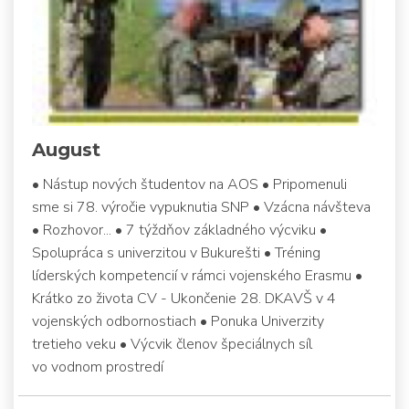
August
• Nástup nových študentov na AOS • Pripomenuli
sme si 78. výročie vypuknutia SNP • Vzácna návšteva
• Rozhovor... • 7 týždňov základného výcviku •
Spolupráca s univerzitou v Bukurešti • Tréning
líderských kompetencií v rámci vojenského Erasmu •
Krátko zo života CV - Ukončenie 28. DKAVŠ v 4
vojenských odbornostiach • Ponuka Univerzity
tretieho veku • Výcvik členov špeciálnych síl
vo vodnom prostredí