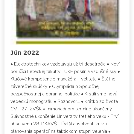
Jún 2022
• Elektrotechnikov vzdelávajú už tri desaťročia • Noví
poručíci Leteckej fakulty TUKE posilnia vzdušné sily •
Kľúčové kompetencie manažéra – veliteľa • Štátne
záverečné skúšky • Olympiáda o Spoločnej
bezpečnostnej a obrannej politike • Krstili sme novú
vedeckú monografiu • Rozhovor... • Krátko zo života
CV - 27. ZVŠK v mimoriadnom termíne ukončený -
Slávnostné ukončenie Univerzity tretieho veku - Prví
absolventi 28. DKAVŠ - Ďalší absolventi kurzu
plánovania operácií na taktickom stupni velenia •