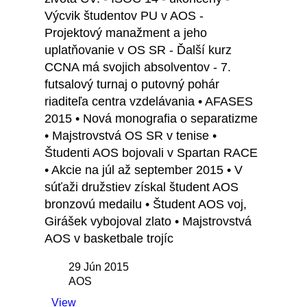
Výcvik študentov PU v AOS -
Projektový manažment a jeho
uplatňovanie v OS SR - Ďalší kurz
CCNA má svojich absolventov - 7.
futsalový turnaj o putovný pohár
riaditeľa centra vzdelávania • AFASES
2015 • Nová monografia o separatizme
• Majstrovstvá OS SR v tenise •
Študenti AOS bojovali v Spartan RACE
• Akcie na júl až september 2015 • V
súťaži družstiev získal študent AOS
bronzovú medailu • Študent AOS voj,
Girášek vybojoval zlato • Majstrovstvá
AOS v basketbale trojíc
29 Jún 2015
AOS
View