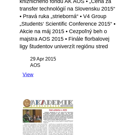
knižničného fondu AK AOS • „Cena za
transfer technológií na Slovensku 2015“
• Pravá ruka „strieborná“ • V4 Group
„Students‘ Scientific Conference 2015“ •
Akcie na máj 2015 • Cezpoľný beh o
majstra AOS 2015 • Finále florbalovej
ligy študentov univerzít regiónu stred
29 Apr 2015
AOS
View