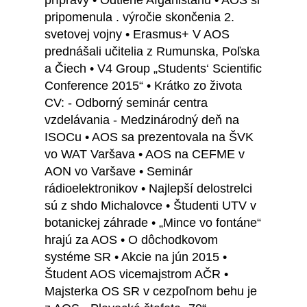
prípravy • Odtiene Afganistanu • AOS si
pripomenula . výročie skončenia 2.
svetovej vojny • Erasmus+ V AOS
prednášali učitelia z Rumunska, Poľska
a Čiech • V4 Group „Students‘ Scientific
Conference 2015“ • Krátko zo života
CV: - Odborný seminár centra
vzdelávania - Medzinárodný deň na
ISOCu • AOS sa prezentovala na ŠVK
vo WAT Varšava • AOS na CEFME v
AON vo Varšave • Seminár
rádioelektronikov • Najlepší delostrelci
sú z shdo Michalovce • Študenti UTV v
botanickej záhrade • „Mince vo fontáne“
hrajú za AOS • O dôchodkovom
systéme SR • Akcie na jún 2015 •
Študent AOS vicemajstrom AČR •
Majsterka OS SR v cezpoľnom behu je