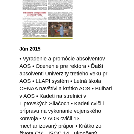
Jún 2015
• Vyradenie a promócie absolventov
AOS • Ocenenie pre rektora • Ďalší
absolventi Univerzity tretieho veku pri
AOS • LLAPI systém • Letná škola
CENAA navštívila krátko AOS • Bulhari
v AOS • Kadeti na strelnici v
Liptovských Sliačoch • Kadeti cvičili
prípravu na vykonanie vojenského
konvoja • V AOS cvičil 13.
mechanizovaný prápor • Krátko zo
života CV: - ISOC 14 - ukončený -