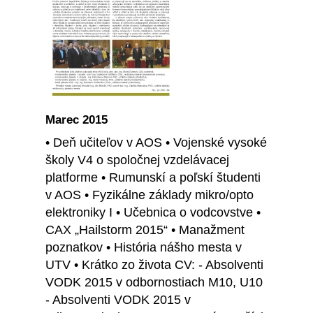
Marec 2015
• Deň učiteľov v AOS • Vojenské vysoké
školy V4 o spoločnej vzdelávacej
platforme • Rumunskí a poľskí študenti
v AOS • Fyzikálne základy mikro/opto
elektroniky I • Učebnica o vodcovstve •
CAX „Hailstorm 2015“ • Manažment
poznatkov • História nášho mesta v
UTV • Krátko zo života CV: - Absolventi
VODK 2015 v odbornostiach M10, U10
- Absolventi VODK 2015 v