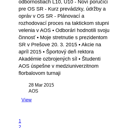
odbornostiach L10, U10 - Noví poručíci
pre OS SR - Kurz prevádzky, údržby a
opráv v OS SR - Plánovací a
rozhodovací proces na taktickom stupni
velenia v AOS • Odborári hodnotili svoju
činnosť • Moje stretnutie s prezidentom
SR v Prešove 20. 3. 2015 • Akcie na
apríl 2015 • Športový deň rektora
Akadémie ozbrojených síl • Študenti
AOS úspešne v medziuniverzitnom
florbalovom turnaji
28 Mar 2015
AOS
View
1
2