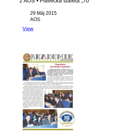
z AOS • Plavecká štafeta „70“
29 Máj 2015
AOS
View