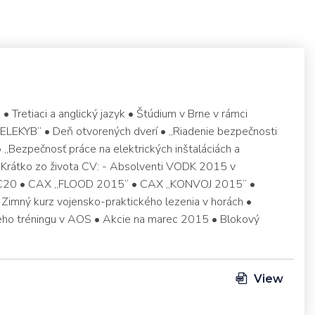
retiaci a anglický jazyk • Štúdium v Brne v rámci
PELEKYB“ • Deň otvorených dverí • „Riadenie bezpečnosti
„Bezpečnosť práce na elektrických inštaláciách a
• Krátko zo života CV: - Absolventi VODK 2015 v
 C20 • CAX „FLOOD 2015“ • CAX „KONVOJ 2015“ •
• Zimný kurz vojensko-praktického lezenia v horách •
eho tréningu v AOS • Akcie na marec 2015 • Blokový
View