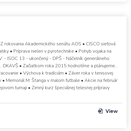
 • Z rokovania Akademického senátu AOS • CISCO sieťová
tiky • Príprava nielen v pyrotechnike • Pohyb vojaka na
CV: - ISOC 13 - ukončený - DPŠ - Náčelník generálneho
. DKAVŠ • Začiatkom roka 2015 hodnotíme a plánujeme...
racovanie • Výchova k tradíciám • Záver roka v tenisovej
krv • Memoriál M. Štanga v malom futbale • Akcie na február
jovom turnaji • Zimný kurz špeciálnej telesnej prípravy
View