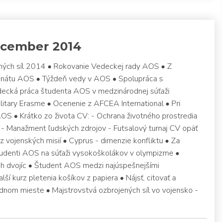
cember 2014
ných síl 2014 • Rokovanie Vedeckej rady AOS • Z
nátu AOS • Týždeň vedy v AOS • Spolupráca s
ecká práca študenta AOS v medzinárodnej súťaži
litary Erasme • Ocenenie z AFCEA International • Pri
 AOS • Krátko zo života CV: - Ochrana životného prostredia
 - Manažment ľudských zdrojov - Futsalový turnaj CV opäť
vojenských misií • Cyprus - dimenzie konfliktu • Za
tudenti AOS na súťaži vysokoškolákov v olympizme •
h dvojíc • Študent AOS medzi najúspešnejšími
í kurz pletenia košíkov z papiera • Nájsť, citovať a
jednom mieste • Majstrovstvá ozbrojených síl vo vojensko -