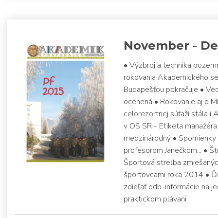
November - De
• Výzbroj a technika pozem
rokovania Akademického se
Budapešťou pokračuje • Ved
ocenená • Rokovanie aj o Mi
celorezortnej súťaži stála i
v OS SR - Etiketa manažéra
medzinárodný • Spomienky z 
profesorom Janečkom... • Š
Športová streľba zmiešanýc
športovcami roka 2014 • Ďalš
zdieľať odb. informácie na 
praktickom plávaní