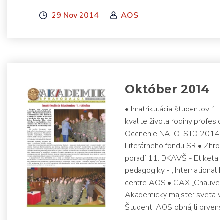
29 Nov 2014
AOS
Október 2014
• Imatrikulácia študentov 
kvalite života rodiny profe
Ocenenie NATO-STO 2014 • D
Literárneho fondu SR • Zhro
poradí 11. DKAVŠ - Etiketa 
pedagogiky - „International
centre AOS • CAX „Chauve-
Akademický majster sveta 
Študenti AOS obhájili prve