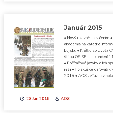
Január 2015
• Nový rok začali cvičením
akadémia na katedre informa
bojisku • Krátko zo života 
štábu OS SR na ukončení 11
• Počítačové jazyky a ich sp
réžii • Po skúške darovali 
2015 • AOS zvíťazila v hoke
28 Jan 2015
AOS