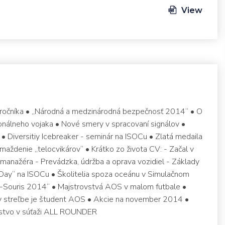
View
1. ročníka • „Národná a medzinárodná bezpečnosť 2014“ • O
sionálneho vojaka • Nové smery v spracovaní signálov •
iversitiy Icebreaker - seminár na ISOCu • Zlatá medaila
maždenie „telocvikárov“ • Krátko zo života CV: - Začal v
manažéra - Prevádzka, údržba a oprava vozidiel - Základy
 Day“ na ISOCu • Školitelia spoza oceánu v Simulačnom
Souris 2014“ • Majstrovstvá AOS v malom futbale •
v streľbe je študent AOS • Akcie na november 2014 •
nstvo v súťaži ALL ROUNDER