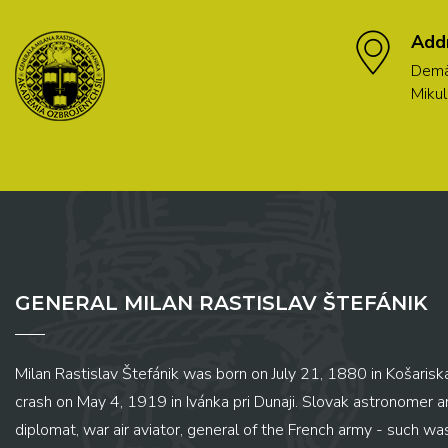
Add
Demä
Mikul
GENERAL MILAN RASTISLAV ŠTEFÁNIK
Milan Rastislav Štefánik was born on July 21, 1880 in Košariská
crash on May 4, 1919 in Ivánka pri Dunaji. Slovak astronomer and
diplomat, war air aviator, general of the French army - such wa