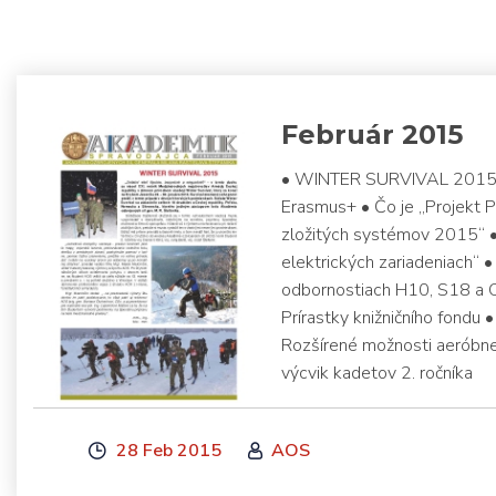
Február 2015
• WINTER SURVIVAL 2015 • T
Erasmus+ • Čo je „Projekt 
zložitých systémov 2015“ • 
elektrických zariadeniach“ 
odbornostiach H10, S18 a
Prírastky knižničního fondu 
Rozšírené možnosti aeróbn
výcvik kadetov 2. ročníka
28 Feb 2015
AOS