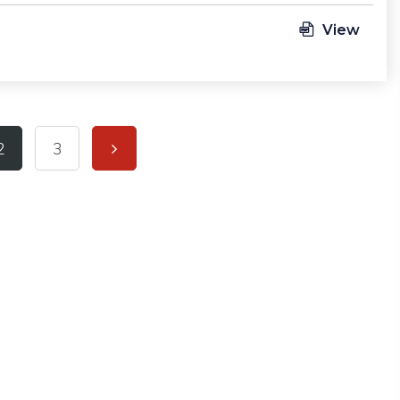
View
2
3