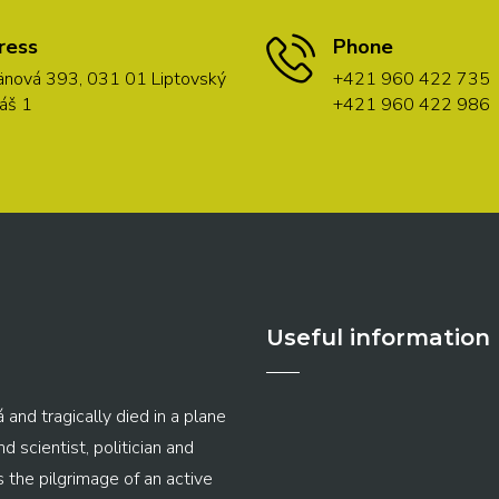
ress
Phone
nová 393, 031 01 Liptovský
+421 960 422 735
áš 1
+421 960 422 986
Useful information
 and tragically died in a plane
 scientist, politician and
s the pilgrimage of an active