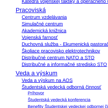
Katedra vojenskej taktiky a operačného
Pracoviská
Centrum vzdelávania
Simulačné centrum
Akademická knižnica
Vojenská farnosť
Duchovná služba - Ekumenická pastora
Školiace pracovisko elektrotechnikov
Distribučné centrum NATO a STO
Distribučné a informačné stredisko STO
Veda a výskum
Veda a výskum na AOS
Študentská vedecká odborná činnosť
Príhovor
Študentská vedecká konferencia
Benefity Študentskej vedeckej odbornej či