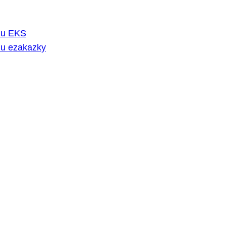
rmu EKS
mu ezakazky