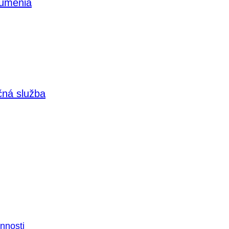
 umenia
čná služba
nnosti