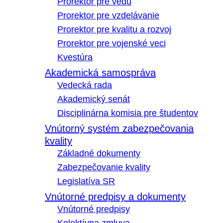
Prorektor pre vedu
Prorektor pre vzdelávanie
Prorektor pre kvalitu a rozvoj
Prorektor pre vojenské veci
Kvestúra
Akademická samospráva
Vedecká rada
Akademický senát
Disciplinárna komisia pre študentov
Vnútorný systém zabezpečovania
kvality
Základné dokumenty
Zabezpečovanie kvality
Legislatíva SR
Vnútorné predpisy a dokumenty
Vnútorné predpisy