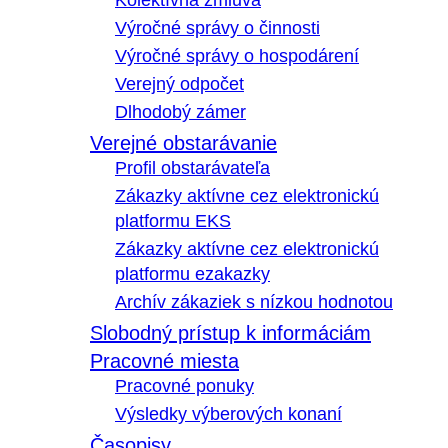
Kolektívna zmluva
Výročné správy o činnosti
Výročné správy o hospodárení
Verejný odpočet
Dlhodobý zámer
Verejné obstarávanie
Profil obstarávateľa
Zákazky aktívne cez elektronickú
platformu EKS
Zákazky aktívne cez elektronickú
platformu ezakazky
Archív zákaziek s nízkou hodnotou
Slobodný prístup k informáciám
Pracovné miesta
Pracovné ponuky
Výsledky výberových konaní
Časopisy