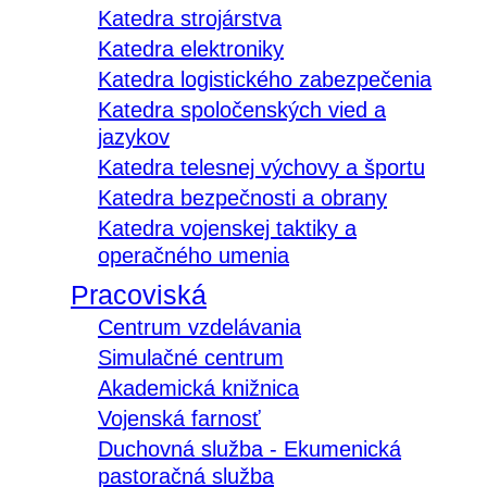
Katedra strojárstva
Katedra elektroniky
Katedra logistického zabezpečenia
Katedra spoločenských vied a
jazykov
Katedra telesnej výchovy a športu
Katedra bezpečnosti a obrany
Katedra vojenskej taktiky a
operačného umenia
Pracoviská
Centrum vzdelávania
Simulačné centrum
Akademická knižnica
Vojenská farnosť
Duchovná služba - Ekumenická
pastoračná služba