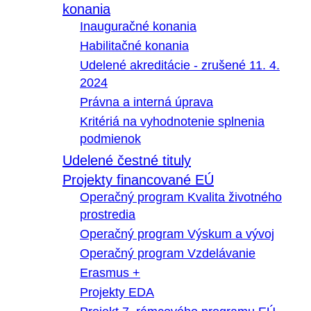
konania
Inauguračné konania
Habilitačné konania
Udelené akreditácie - zrušené 11. 4.
2024
Právna a interná úprava
Kritériá na vyhodnotenie splnenia
podmienok
Udelené čestné tituly
Projekty financované EÚ
Operačný program Kvalita životného
prostredia
Operačný program Výskum a vývoj
Operačný program Vzdelávanie
Erasmus +
Projekty EDA