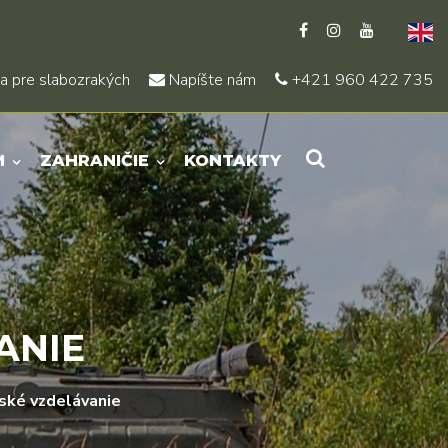
a pre slabozrakých
Napíšte nám
+421 960 422 735
M
ZAHRANIČIE
KONTAKTY
ANIE
ské vzdelávanie