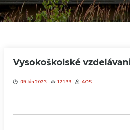
Vysokoškolské vzdelávan
09 Jún 2023
12133
AOS