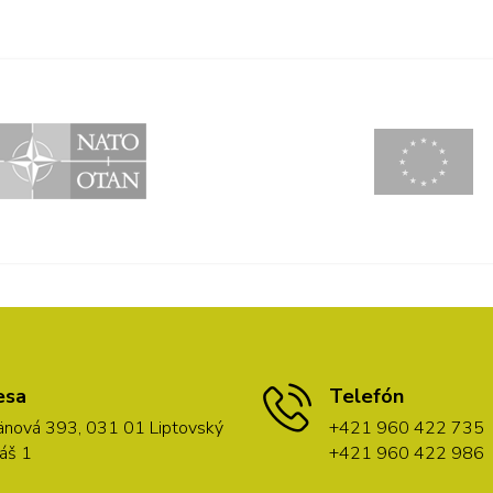
esa
Telefón
nová 393, 031 01 Liptovský
+421 960 422 735
áš 1
+421 960 422 986