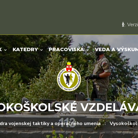
Verzi
K
KATEDRY
PRACOVISKÁ
VEDA A VÝSKU
OKOŠKOLSKÉ VZDELÁV
dra vojenskej taktiky a operačného umenia
Vysokoškol