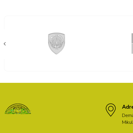
Adr
Demä
Mikul