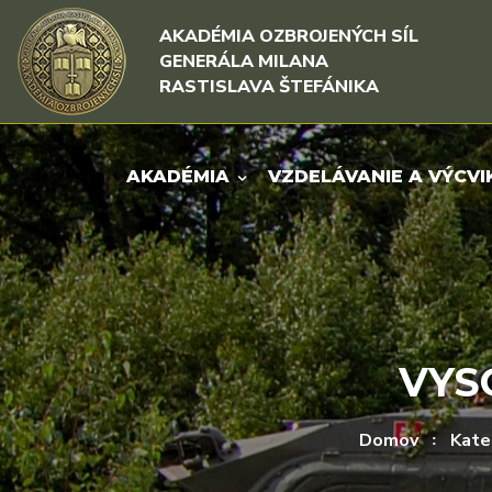
Rovno na obsah
Rovno na menu
AKADÉMIA OZBROJENÝCH SÍL
GENERÁLA MILANA
RASTISLAVA ŠTEFÁNIKA
AKADÉMIA
VZDELÁVANIE A VÝCVI
VYS
Domov
Kate