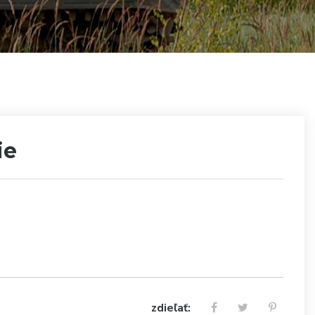
ie
zdieľať: