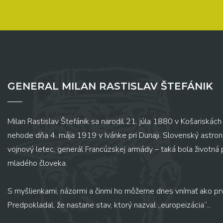
GENERAL MILAN RASTISLAV ŠTEFÁNIK
Milan Rastislav Štefánik sa narodil 21. júla 1880 v Košariskách 
nehode dňa 4. mája 1919 v Ivánke pri Dunaji. Slovenský astronó
vojnový letec, generál Francúzskej armády – taká bola životná
mladého človeka.
S myšlienkami, názormi a činmi ho môžeme dnes vnímať ako pr
Predpokladal, že nastane stav, ktorý nazval „europeizácia“...