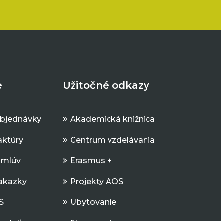
e
Užitočné odkazy
objednávky
Akademická knižnica
aktúry
Centrum vzdelávania
zmlúv
Erasmus +
Zakazky
Projekty AOS
S
Ubytovanie