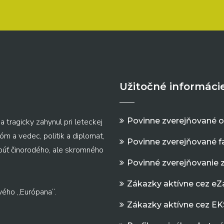
Užitočné informáci
Povinne zverejňované 
a tragicky zahynul pri leteckej
m a vedec, politik a diplomat,
Povinne zverejňované f
 púť činorodého, ale skromného
Povinné zverejňovanie 
Zákazky aktívne cez e
vého „Európana“.
Zákazky aktívne cez EK