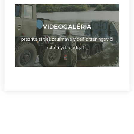
VIDEOGALÉRIA
prezrite si tiež zaujímavé videá z tréningov či
kultúrnych podujatí...