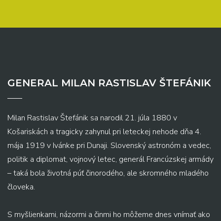
GENERAL MILAN RASTISLAV ŠTEFÁNIK
Milan Rastislav Štefánik sa narodil 21. júla 1880 v
Košariskách a tragicky zahynul pri leteckej nehode dňa 4.
mája 1919 v Ivánke pri Dunaji. Slovenský astronóm a vedec,
politik a diplomat, vojnový letec, generál Francúzskej armády
– taká bola životná púť činorodého, ale skromného mladého
človeka.
S myšlienkami, názormi a činmi ho môžeme dnes vnímať ako