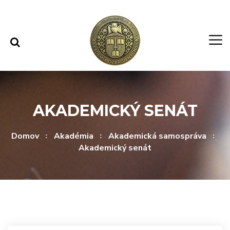
Rovno na obsah
Rovno na menu
AKADEMICKÝ SENÁT
Domov
Akadémia
Akademická samospráva
Akademický senát