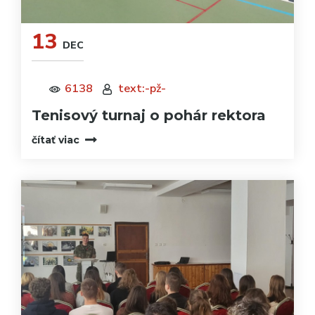
13
DEC
6138
text:-pž-
Tenisový turnaj o pohár rektora
čítať viac