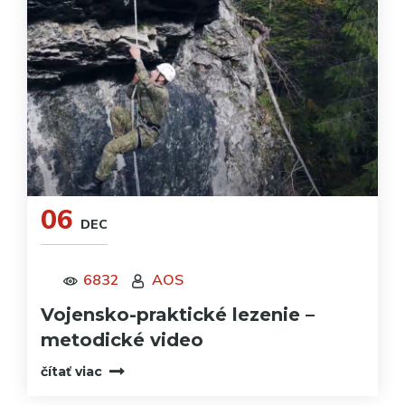
06
DEC
6832
AOS
Vojensko-praktické lezenie –
metodické video
čítať viac