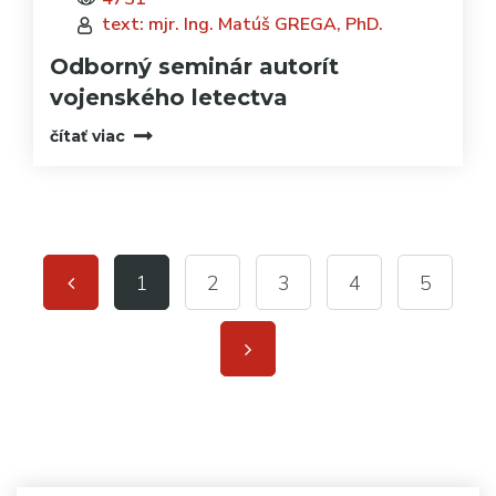
text: mjr. Ing. Matúš GREGA, PhD.
Odborný seminár autorít
vojenského letectva
čítať viac
1
2
3
4
5