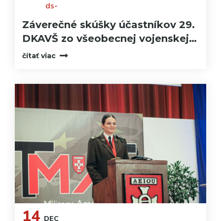
ds-
Záverečné skúšky účastníkov 29.
DKAVŠ zo všeobecnej vojenskej…
čítať viac
14
DEC