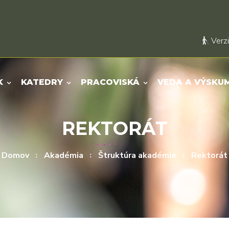
Verzi
K
KATEDRY
PRACOVISKÁ
VEDA A VÝSKU
REKTORÁT
Domov
Akadémia
Štruktúra akadémie
Rektorát