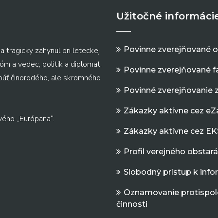
Užitočné informáci
Povinne zverejňované 
a tragicky zahynul pri leteckej
m a vedec, politik a diplomat,
Povinne zverejňované f
 púť činorodého, ale skromného
Povinné zverejňovanie 
Zákazky aktívne cez e
vého „Európana“.
Zákazky aktívne cez EK
Profil verejného obstar
Slobodný prístup k inf
Oznamovanie protispol
činnosti