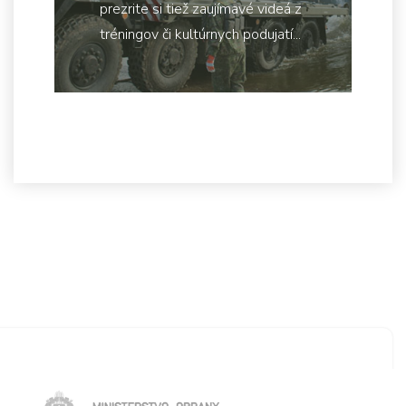
prezrite si tiež zaujímavé videá z
tréningov či kultúrnych podujatí...