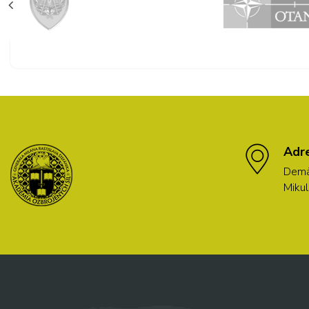
Adr
Demä
Mikul