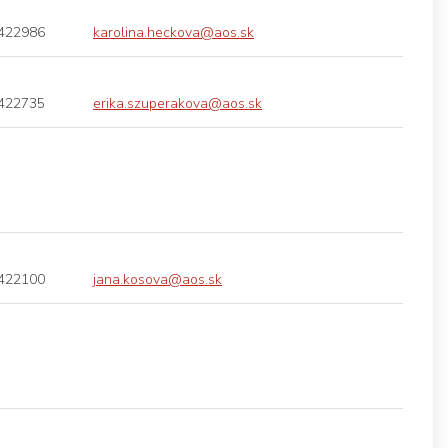
422986
karolina.heckova@aos.sk
422735
erika.szuperakova@aos.sk
422100
jana.kosova@aos.sk