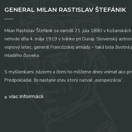
GENERAL MILAN RASTISLAV ŠTEFÁNIK
Milan Rastislav Štefánik sa narodil 21. júla 1880 v Košariskách 
nehode dňa 4. mája 1919 v Ivánke pri Dunaji. Slovenský astronó
vojnový letec, generál Francúzskej armády – taká bola životná
mladého človeka.
S myšlienkami, názormi a činmi ho môžeme dnes vnímať ako pr
Predpokladal, že nastane stav, ktorý nazval „europeizácia“...
viac informácií