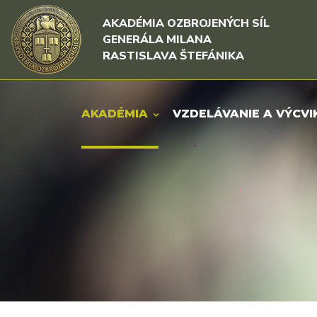
Rovno na obsah
Rovno na menu
AKADÉMIA OZBROJENÝCH SÍL
GENERÁLA MILANA
RASTISLAVA ŠTEFÁNIKA
AKADÉMIA
VZDELÁVANIE A VÝCVI