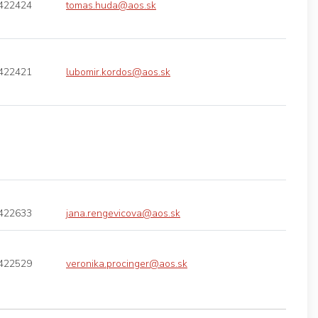
422424
tomas.huda@aos.sk
422421
lubomir.kordos@aos.sk
422633
jana.rengevicova@aos.sk
422529
veronika.procinger@aos.sk