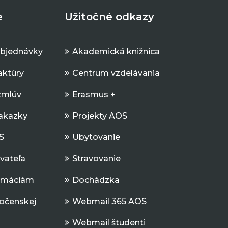
e
Užitočné odkazy
objednávky
Akademická knižnica
aktúry
Centrum vzdelávania
zmlúv
Erasmus +
Zakazky
Projekty AOS
S
Ubytovanie
ávateľa
Stravovanie
ormáciám
Dochádzka
očenskej
Webmail 365 AOS
Webmail študenti