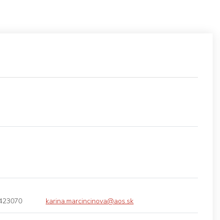
423070
karina.marcincinova@aos.sk