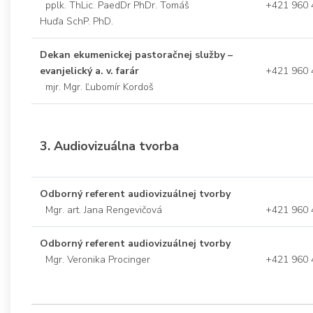
pplk. ThLic. PaedDr PhDr. Tomáš
+421 960 
Huďa SchP. PhD.
Dekan ekumenickej pastoračnej služby –
evanjelický a. v. farár
+421 960 
mjr. Mgr. Ľubomír Kordoš
3. Audiovizuálna tvorba
Odborný referent audiovizuálnej tvorby
Mgr. art. Jana Rengevičová
+421 960 
Odborný referent audiovizuálnej tvorby
Mgr. Veronika Procinger
+421 960 