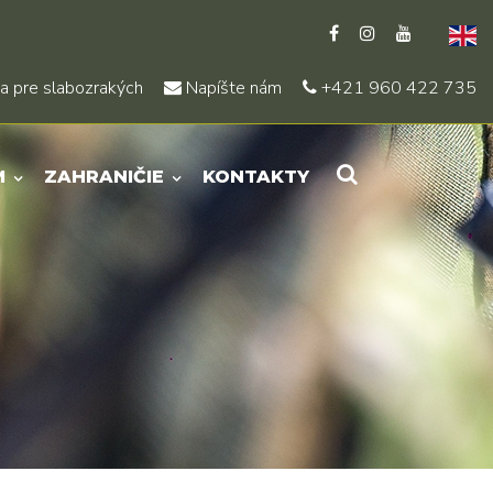
a pre slabozrakých
Napíšte nám
+421 960 422 735
M
ZAHRANIČIE
KONTAKTY