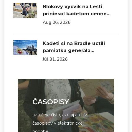
Blokový výcvik na Lešti
priniesol kadetom cenné…
Aug 06, 2026
Kadeti si na Bradle uctili
pamiatku generála…
Júl 31, 2026
ČASOPISY
aktuálne číslo, ako aj archív
časopisov v elektronickej
podobe...