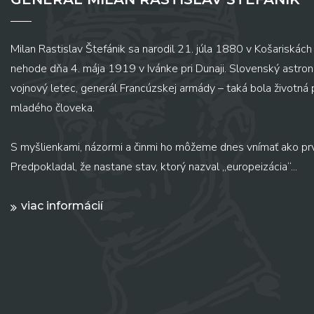
Milan Rastislav Štefánik sa narodil 21. júla 1880 v Košariskách 
nehode dňa 4. mája 1919 v Ivánke pri Dunaji. Slovenský astronó
vojnový letec, generál Francúzskej armády – taká bola životná
mladého človeka.
S myšlienkami, názormi a činmi ho môžeme dnes vnímať ako pr
Predpokladal, že nastane stav, ktorý nazval „europeizácia“...
viac informácií