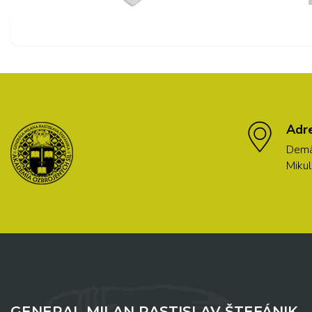
Adr
Demä
Mikul
GENERAL MILAN RASTISLAV ŠTEFÁNIK