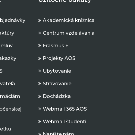
objednávky
Akademická knižnica
aktúry
Centrum vzdelávania
zmlúv
Erasmus +
Zakazky
Projekty AOS
S
Ubytovanie
ávateľa
Stravovanie
ormáciám
Dochádzka
očenskej
Webmail 365 AOS
Webmail študenti
jetku
Napíšte nám