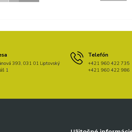
esa
Telefón
nová 393, 031 01 Liptovský
+421 960 422 735
áš 1
+421 960 422 986
Užitočné informáci