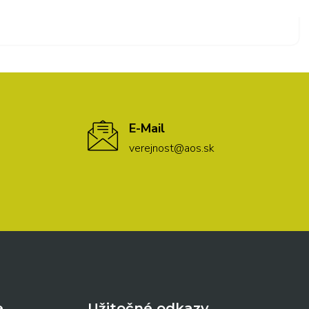
E-Mail
verejnost@aos.sk
e
Užitočné odkazy