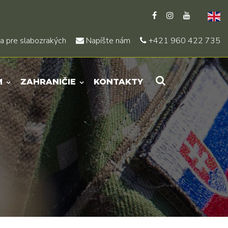
a pre slabozrakých
Napíšte nám
+421 960 422 735
M
ZAHRANIČIE
KONTAKTY