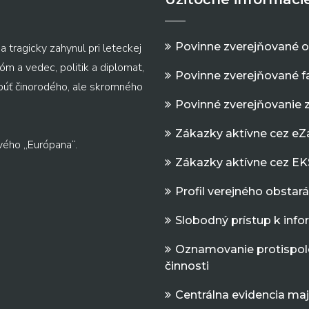
Povinne zverejňované 
a tragicky zahynul pri leteckej
m a vedec, politik a diplomat,
Povinne zverejňované f
 púť činorodého, ale skromného
Povinné zverejňovanie 
Zákazky aktívne cez e
vého „Európana“.
Zákazky aktívne cez EK
Profil verejného obstar
Slobodný prístup k inf
Oznamovanie protispol
činnosti
Centrálna evidencia ma