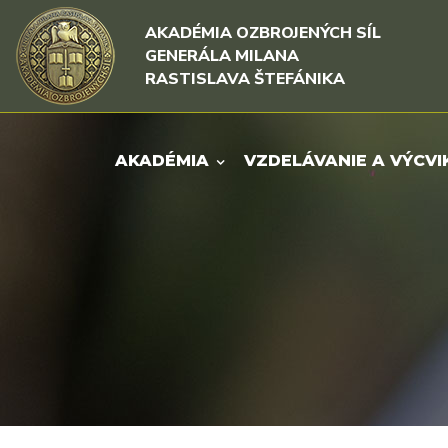
Rovno na obsah
Rovno na menu
AKADÉMIA OZBROJENÝCH SÍL
GENERÁLA MILANA
RASTISLAVA ŠTEFÁNIKA
AKADÉMIA
VZDELÁVANIE A VÝCVI