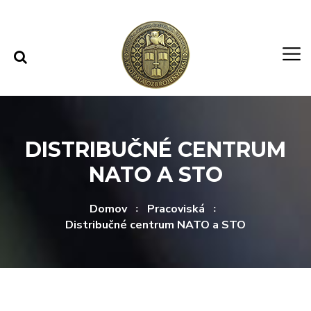
Rovno na obsah
Rovno na menu
DISTRIBUČNÉ CENTRUM
NATO A STO
Domov
Pracoviská
Distribučné centrum NATO a STO