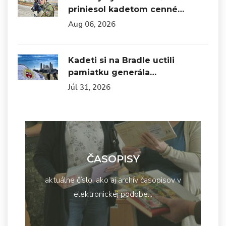
priniesol kadetom cenné…
Aug 06, 2026
Kadeti si na Bradle uctili
pamiatku generála…
Júl 31, 2026
ČASOPISY
aktuálne číslo, ako aj archív časopisov v
elektronickej podobe...