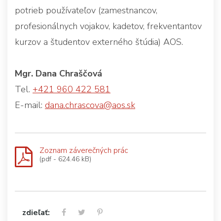
potrieb používateľov (zamestnancov,
profesionálnych vojakov, kadetov, frekventantov
kurzov a študentov externého štúdia) AOS.
Mgr. Dana Chraščová
Tel.
+421 960 422 581
E-mail:
dana.chrascova@aos.sk
Zoznam záverečných prác
(pdf - 624.46 kB)
zdieľať: