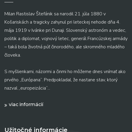
Milan Rastislav Štefánik sa narodil 21. júla 1880 v
Košariskách a tragicky zahynul pri leteckej nehode dňa 4.
mája 1919 v Ivánke pri Dunaji. Slovenský astronóm a vedec,
politik a diplomat, vojnový letec, generál Francúzskej armády
– taká bola životná púť činorodého, ale skromného mladého
človeka.
S myšlienkami, názormi a činmi ho môžeme dnes vnímať ako
prvého „Európana“. Predpokladal, že nastane stav, ktorý
nazval „europeizácia“...
viac informácií
Užitočné informácie