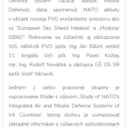
Defence system Tactical Balistic Missile
Defence), ďalej spomenuli NATO aktivity
v oblasti rozvoja PVO európskeho priestoru ako
sú “European Sky Shield Initiative” a „Modular
GBAD“. Rokovania sa zúčastnili aj zástupcovia
VzS, náčelník PVO, pplk. Ing. Ján Bálint, veliteľ
11. brigády VzS plk. Ing. Pavel Kožlej,
mjr. Ing. Rudolf Nováček a zástupca GŠ OS SR
pplk. Jozef Václavík.
Jedným z cieľov pracovnej skupiny je
vypracovanie štúdie s názvom „Study of NATO's
Integrated Air and Missile Defence Systems of
V4 Countries“, ktorej úlohou je sumarizovať
základné informácie o súčasných spôsobilostiach