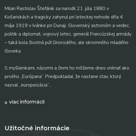
Milan Rastislav Štefánik sa narodil 21. júla 1880 v
Košariskách a tragicky zahynul pri leteckej nehode dňa 4.
mája 1919 v Ivánke pri Dunaji. Slovenský astronóm a vedec,
politik a diplomat, vojnový letec, generál Francúzskej armády
– taká bola životná púť činorodého, ale skromného mladého
človeka.
S myšlienkami, názormi a činmi ho môžeme dnes vnímať ako
prvého „Európana“. Predpokladal, že nastane stav, ktorý
nazval „europeizácia“...
viac informácií
Užitočné informácie