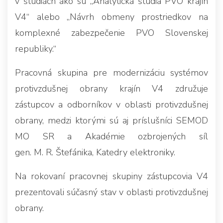
v štúdiách ako sú „Analytická štúdia PVO krajín
V4“ alebo „Návrh obmeny prostriedkov na
komplexné zabezpečenie PVO Slovenskej
republiky.“
Pracovná skupina pre modernizáciu systémov
protivzdušnej obrany krajín V4 združuje
zástupcov a odborníkov v oblasti protivzdušnej
obrany, medzi ktorými sú aj príslušníci SEMOD
MO SR a Akadémie ozbrojených síl
gen. M. R. Štefánika, Katedry elektroniky.
Na rokovaní pracovnej skupiny zástupcovia V4
prezentovali súčasný stav v oblasti protivzdušnej
obrany.