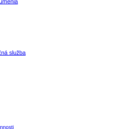
 umenia
čná služba
nnosti