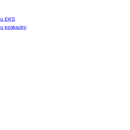
rmu EKS
mu ezakazky