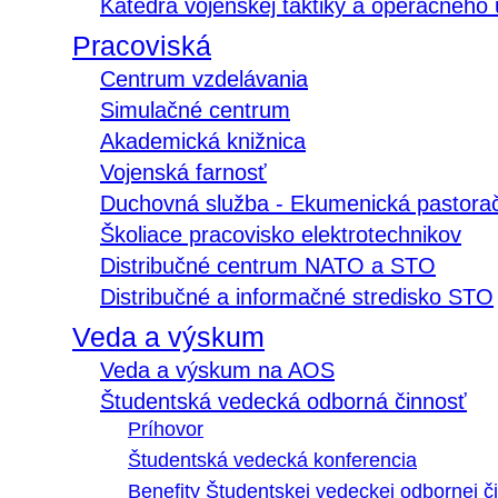
Katedra vojenskej taktiky a operačného
Pracoviská
Centrum vzdelávania
Simulačné centrum
Akademická knižnica
Vojenská farnosť
Duchovná služba - Ekumenická pastora
Školiace pracovisko elektrotechnikov
Distribučné centrum NATO a STO
Distribučné a informačné stredisko STO
Veda a výskum
Veda a výskum na AOS
Študentská vedecká odborná činnosť
Príhovor
Študentská vedecká konferencia
Benefity Študentskej vedeckej odbornej či