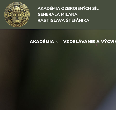
Rovno na obsah
Rovno na menu
AKADÉMIA OZBROJENÝCH SÍL
GENERÁLA MILANA
RASTISLAVA ŠTEFÁNIKA
AKADÉMIA
VZDELÁVANIE A VÝCVI