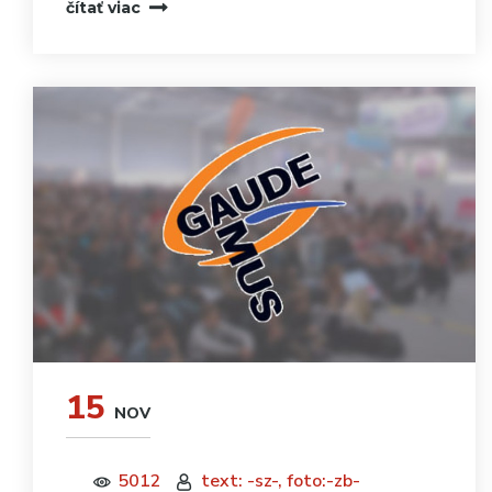
čítať viac
15
NOV
5012
text: -sz-, foto:-zb-