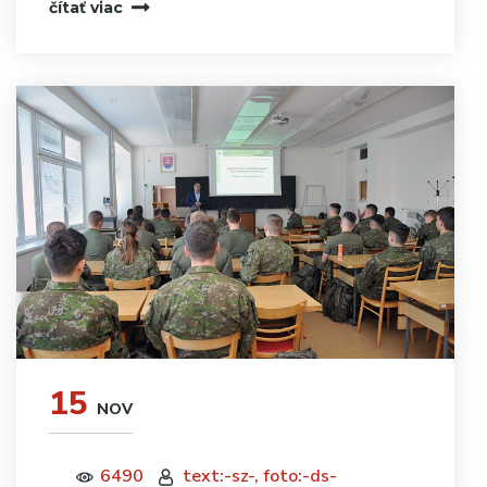
čítať viac
15
NOV
6490
text:-sz-, foto:-ds-