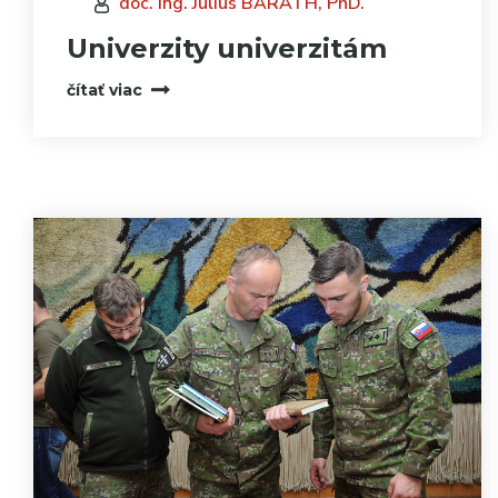
doc. Ing. Július BARÁTH, PhD.
Univerzity univerzitám
čítať viac