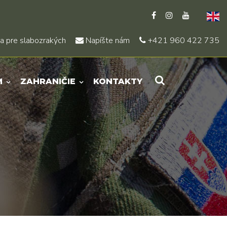
a pre slabozrakých
Napíšte nám
+421 960 422 735
M
ZAHRANIČIE
KONTAKTY