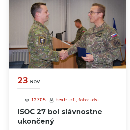
23
NOV
12705
text: -zf-, foto: -ds-
ISOC 27 bol slávnostne
ukončený