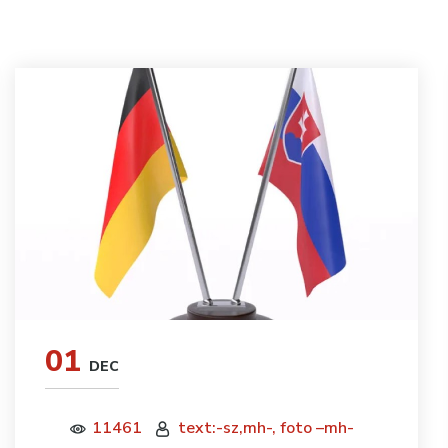
01
DEC
11461
text:-sz,mh-, foto –mh-