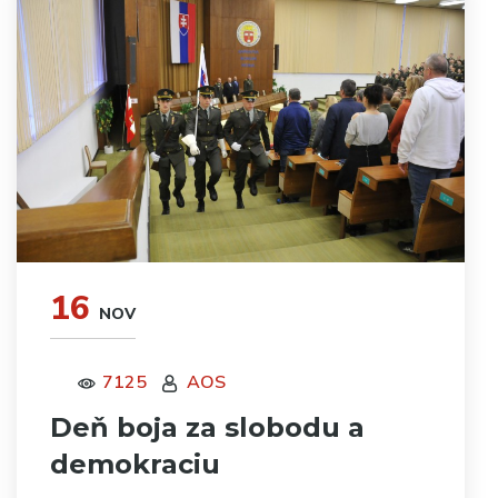
16
NOV
7125
AOS
Deň boja za slobodu a
demokraciu