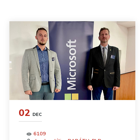
02
DEC
6109