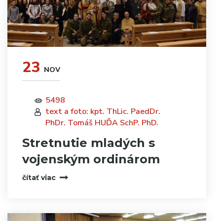
23
NOV
5498
text a foto: kpt. ThLic. PaedDr.
PhDr. Tomáš HUĎA SchP. PhD.
Stretnutie mladých s
vojenským ordinárom
čítať viac