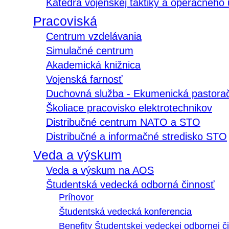
Katedra vojenskej taktiky a operačného
Pracoviská
Centrum vzdelávania
Simulačné centrum
Akademická knižnica
Vojenská farnosť
Duchovná služba - Ekumenická pastora
Školiace pracovisko elektrotechnikov
Distribučné centrum NATO a STO
Distribučné a informačné stredisko STO
Veda a výskum
Veda a výskum na AOS
Študentská vedecká odborná činnosť
Príhovor
Študentská vedecká konferencia
Benefity Študentskej vedeckej odbornej či