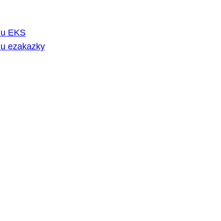
rmu EKS
mu ezakazky