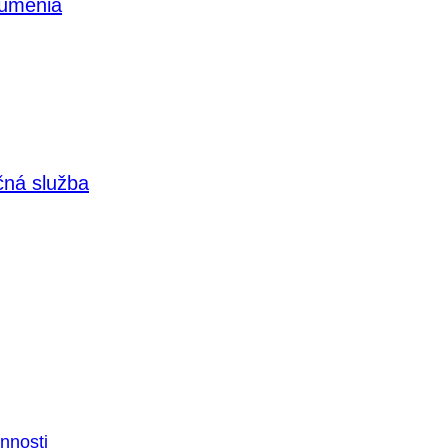
 umenia
čná služba
nnosti