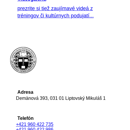
prezrite si tiež zaujímavé videá z
tréningov či kultúrnych podujatí...
Adresa
Demänová 393, 031 01 Liptovský Mikuláš 1
Telefón
+421 960 422 735
+421 960 422 986