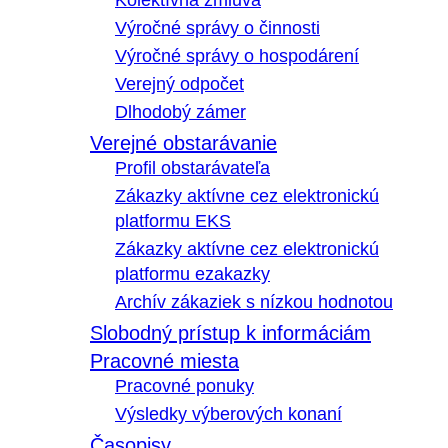
Kolektívna zmluva
Výročné správy o činnosti
Výročné správy o hospodárení
Verejný odpočet
Dlhodobý zámer
Verejné obstarávanie
Profil obstarávateľa
Zákazky aktívne cez elektronickú
platformu EKS
Zákazky aktívne cez elektronickú
platformu ezakazky
Archív zákaziek s nízkou hodnotou
Slobodný prístup k informáciám
Pracovné miesta
Pracovné ponuky
Výsledky výberových konaní
Časopisy