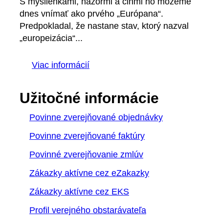
S myšlienkami, názormi a činmi ho môžeme
dnes vnímať ako prvého „Európana“.
Predpokladal, že nastane stav, ktorý nazval
„europeizácia“...
Viac informácií
Užitočné informácie
Povinne zverejňované objednávky
Povinne zverejňované faktúry
Povinné zverejňovanie zmlúv
Zákazky aktívne cez eZakazky
Zákazky aktívne cez EKS
Profil verejného obstarávateľa