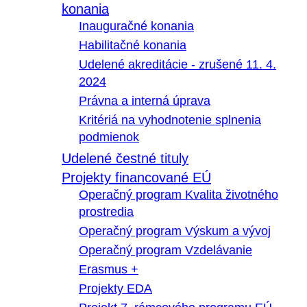
konania
Inauguračné konania
Habilitačné konania
Udelené akreditácie - zrušené 11. 4.
2024
Právna a interná úprava
Kritériá na vyhodnotenie splnenia
podmienok
Udelené čestné tituly
Projekty financované EÚ
Operačný program Kvalita životného
prostredia
Operačný program Výskum a vývoj
Operačný program Vzdelávanie
Erasmus +
Projekty EDA