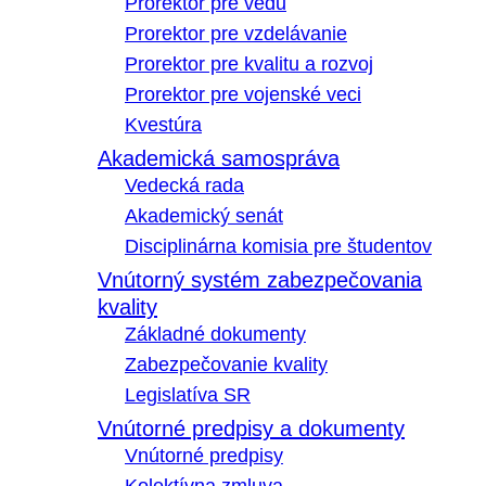
Prorektor pre vedu
Prorektor pre vzdelávanie
Prorektor pre kvalitu a rozvoj
Prorektor pre vojenské veci
Kvestúra
Akademická samospráva
Vedecká rada
Akademický senát
Disciplinárna komisia pre študentov
Vnútorný systém zabezpečovania
kvality
Základné dokumenty
Zabezpečovanie kvality
Legislatíva SR
Vnútorné predpisy a dokumenty
Vnútorné predpisy