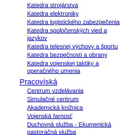
Katedra strojárstva
Katedra elektroniky
Katedra logistického zabezpečenia
Katedra spoločenských vied a
jazykov
Katedra telesnej výchovy a športu
Katedra bezpečnosti a obrany
Katedra vojenskej taktiky a
operačného umenia
Pracoviská
Centrum vzdelávania
Simulačné centrum
Akademická knižnica
Vojenská farnosť
Duchovná služba - Ekumenická
pastoračná služba