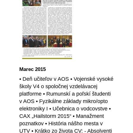
Marec 2015
• Deň učiteľov v AOS • Vojenské vysoké
školy V4 o spoločnej vzdelávacej
platforme • Rumunskí a poľskí študenti
v AOS • Fyzikálne základy mikro/opto
elektroniky I • Učebnica o vodcovstve •
CAX „Hailstorm 2015“ • Manažment
poznatkov • História nášho mesta v
UTV • Krátko zo života CV: - Absolventi