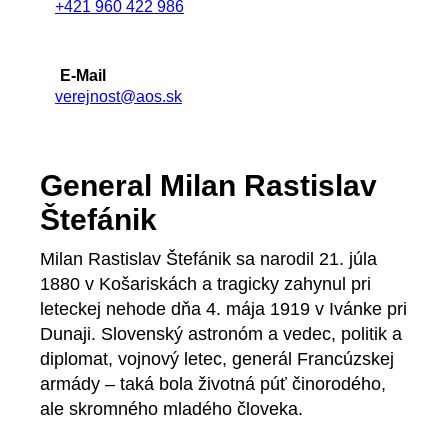
+421 960 422 986
E-Mail
verejnost@aos.sk
General Milan Rastislav
Štefánik
Milan Rastislav Štefánik sa narodil 21. júla
1880 v Košariskách a tragicky zahynul pri
leteckej nehode dňa 4. mája 1919 v Ivánke pri
Dunaji. Slovenský astronóm a vedec, politik a
diplomat, vojnový letec, generál Francúzskej
armády – taká bola životná púť činorodého,
ale skromného mladého človeka.