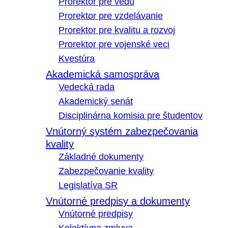
Prorektor pre vedu
Prorektor pre vzdelávanie
Prorektor pre kvalitu a rozvoj
Prorektor pre vojenské veci
Kvestúra
Akademická samospráva
Vedecká rada
Akademický senát
Disciplinárna komisia pre študentov
Vnútorný systém zabezpečovania
kvality
Základné dokumenty
Zabezpečovanie kvality
Legislatíva SR
Vnútorné predpisy a dokumenty
Vnútorné predpisy