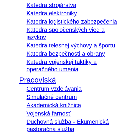
Katedra strojárstva
Katedra elektroniky
Katedra logistického zabezpečenia
Katedra spoločenských vied a
jazykov
Katedra telesnej výchovy a športu
Katedra bezpečnosti a obrany
Katedra vojenskej taktiky a
operačného umenia
Pracoviská
Centrum vzdelávania
Simulačné centrum
Akademická knižnica
Vojenská farnosť
Duchovná služba - Ekumenická
pastoračná služba