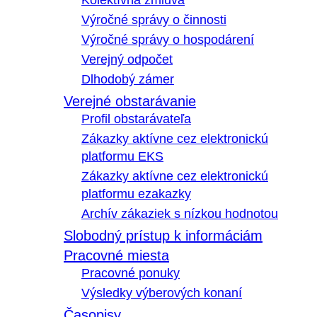
Kolektívna zmluva
Výročné správy o činnosti
Výročné správy o hospodárení
Verejný odpočet
Dlhodobý zámer
Verejné obstarávanie
Profil obstarávateľa
Zákazky aktívne cez elektronickú
platformu EKS
Zákazky aktívne cez elektronickú
platformu ezakazky
Archív zákaziek s nízkou hodnotou
Slobodný prístup k informáciám
Pracovné miesta
Pracovné ponuky
Výsledky výberových konaní
Časopisy