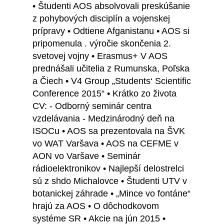
• Študenti AOS absolvovali preskúšanie
z pohybových disciplín a vojenskej
prípravy • Odtiene Afganistanu • AOS si
pripomenula . výročie skončenia 2.
svetovej vojny • Erasmus+ V AOS
prednášali učitelia z Rumunska, Poľska
a Čiech • V4 Group „Students‘ Scientific
Conference 2015“ • Krátko zo života
CV: - Odborný seminár centra
vzdelávania - Medzinárodný deň na
ISOCu • AOS sa prezentovala na ŠVK
vo WAT Varšava • AOS na CEFME v
AON vo Varšave • Seminár
rádioelektronikov • Najlepší delostrelci
sú z shdo Michalovce • Študenti UTV v
botanickej záhrade • „Mince vo fontáne“
hrajú za AOS • O dôchodkovom
systéme SR • Akcie na jún 2015 •