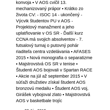
konvoja • V AOS cvičil 13.
mechanizovaný prápor • Krátko zo
života CV: - ISOC 14 - ukončený -
Výcvik študentov PU v AOS -
Projektový manažment a jeho
uplatňovanie v OS SR - Ďalší kurz
CCNA má svojich absolventov - 7.
futsalový turnaj o putovný pohár
riaditeľa centra vzdelávania • AFASES
2015 • Nová monografia o separatizme
• Majstrovstvá OS SR v tenise •
Študenti AOS bojovali v Spartan RACE
• Akcie na júl až september 2015 • V
súťaži družstiev získal študent AOS
bronzovú medailu • Študent AOS voj,
Girášek vybojoval zlato • Majstrovstvá
AOS v basketbale trojíc