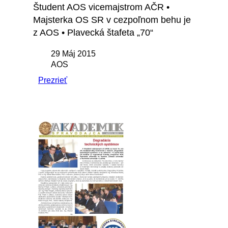
Študent AOS vicemajstrom AČR •
Majsterka OS SR v cezpoľnom behu je
z AOS • Plavecká štafeta „70“
29 Máj 2015
AOS
Prezrieť