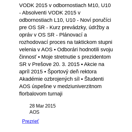
VODK 2015 v odbornostiach M10, U10
- Absolventi VODK 2015 v
odbornostiach L10, U10 - Noví poručíci
pre OS SR - Kurz prevádzky, údržby a
opráv v OS SR - Plánovací a
rozhodovací proces na taktickom stupni
velenia v AOS • Odborári hodnotili svoju
činnosť • Moje stretnutie s prezidentom
SR v Prešove 20. 3. 2015 • Akcie na
apríl 2015 • Športový deň rektora
Akadémie ozbrojených síl • Študenti
AOS úspešne v medziuniverzitnom
florbalovom turnaji
28 Mar 2015
AOS
Prezrieť