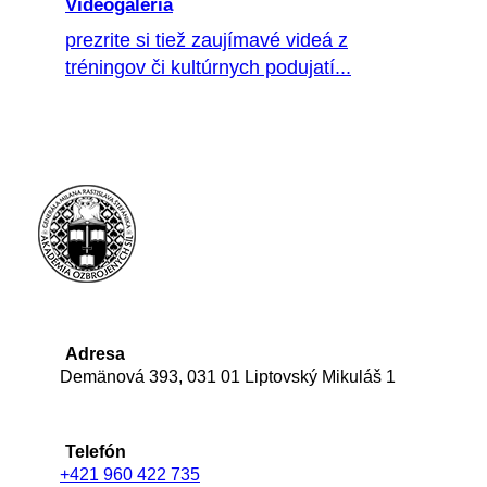
Videogaléria
prezrite si tiež zaujímavé videá z
tréningov či kultúrnych podujatí...
Adresa
Demänová 393, 031 01 Liptovský Mikuláš 1
Telefón
+421 960 422 735