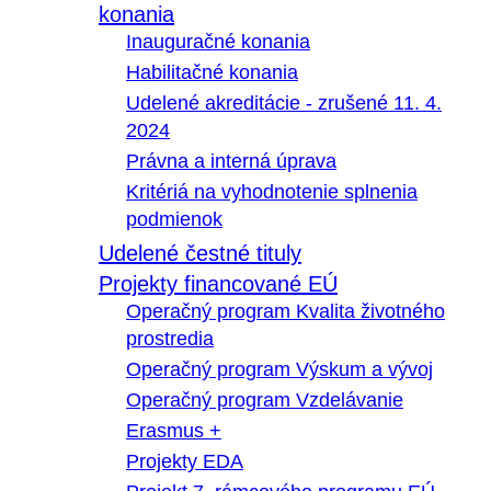
konania
Inauguračné konania
Habilitačné konania
Udelené akreditácie - zrušené 11. 4.
2024
Právna a interná úprava
Kritériá na vyhodnotenie splnenia
podmienok
Udelené čestné tituly
Projekty financované EÚ
Operačný program Kvalita životného
prostredia
Operačný program Výskum a vývoj
Operačný program Vzdelávanie
Erasmus +
Projekty EDA