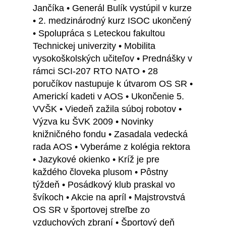
Jančíka • Generál Bulík vystúpil v kurze
• 2. medzinárodný kurz ISOC ukončený
• Spolupráca s Leteckou fakultou
Technickej univerzity • Mobilita
vysokoškolských učiteľov • Prednášky v
rámci SCI-207 RTO NATO • 28
poručíkov nastupuje k útvarom OS SR •
Americkí kadeti v AOS • Ukončenie 5.
VVŠK • Viedeň zažila súboj robotov •
Výzva ku ŠVK 2009 • Novinky
knižničného fondu • Zasadala vedecká
rada AOS • Vyberáme z kolégia rektora
• Jazykové okienko • Kríž je pre
každého človeka plusom • Pôstny
týždeň • Posádkový klub praskal vo
švíkoch • Akcie na apríl • Majstrovstvá
OS SR v športovej streľbe zo
vzduchových zbraní • Športový deň