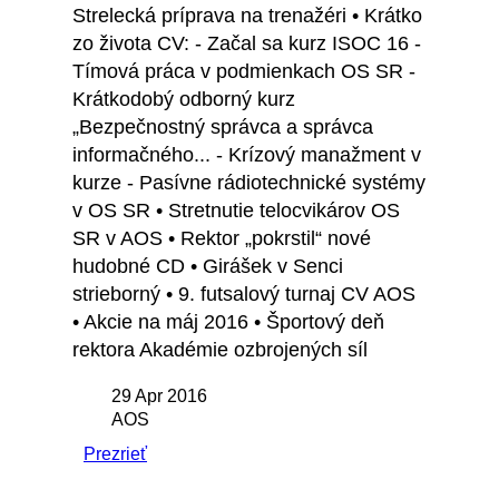
Strelecká príprava na trenažéri • Krátko
zo života CV: - Začal sa kurz ISOC 16 -
Tímová práca v podmienkach OS SR -
Krátkodobý odborný kurz
„Bezpečnostný správca a správca
informačného... - Krízový manažment v
kurze - Pasívne rádiotechnické systémy
v OS SR • Stretnutie telocvikárov OS
SR v AOS • Rektor „pokrstil“ nové
hudobné CD • Girášek v Senci
strieborný • 9. futsalový turnaj CV AOS
• Akcie na máj 2016 • Športový deň
rektora Akadémie ozbrojených síl
29 Apr 2016
AOS
Prezrieť