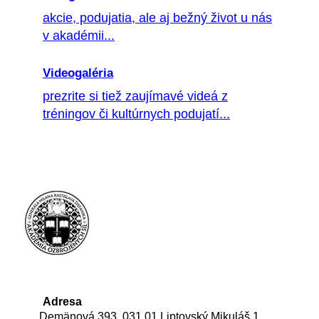
akcie, podujatia, ale aj bežný život u nás
v akadémii...
Videogaléria
prezrite si tiež zaujímavé videá z
tréningov či kultúrnych podujatí...
Adresa
Demänová 393, 031 01 Liptovský Mikuláš 1