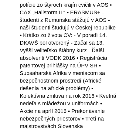
polície zo štyroch krajín cvičili v AOS •
CAX „Hailstorm II.“ • ERASMUS+ -
študenti z Rumunska stážujú v AOS -
naši študenti študujú v Českej republike
• Krátko zo života CV: - V poradí 14.
DKAVŠ bol otvorený - Začal sa 13.
Vyšší veliteľsko-štábny kurz - Ďalší
absolventi VODK 2016 • Registrácia
patentovej prihlášky na ÚPV SR •
Subsaharská Afrika v meniacom sa
bezpečnostnom prostredí (Africké
riešenia na africké problémy) •
Kolektívna zmluva na rok 2016 • Kvetná
nedeľa s mládežou v uniformách •
Akcie na apríl 2016 • Prekonávanie
nebezpečných priestorov • Tretí na
majstrovstvách Slovenska