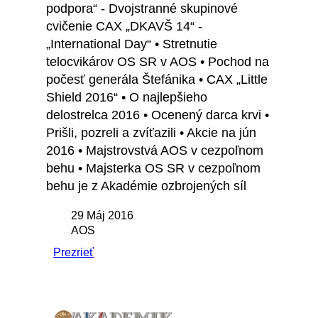
podpora“ - Dvojstranné skupinové
cvičenie CAX „DKAVŠ 14“ -
„International Day“ • Stretnutie
telocvikárov OS SR v AOS • Pochod na
počesť generála Štefánika • CAX „Little
Shield 2016“ • O najlepšieho
delostrelca 2016 • Ocenený darca krvi •
Prišli, pozreli a zvíťazili • Akcie na jún
2016 • Majstrovstvá AOS v cezpoľnom
behu • Majsterka OS SR v cezpoľnom
behu je z Akadémie ozbrojených síl
29 Máj 2016
AOS
Prezrieť