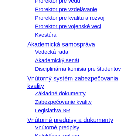
Prorektor pre vedu
Prorektor pre vzdelávanie
Prorektor pre kvalitu a rozvoj
Prorektor pre vojenské veci
Kvestúra
Akademická samospráva
Vedecká rada
Akademický senát
Disciplinárna komisia pre študentov
Vnútorný systém zabezpečovania
kvality
Základné dokumenty
Zabezpečovanie kvality
Legislatíva SR
Vnútorné predpisy a dokumenty
Vnútorné predpisy