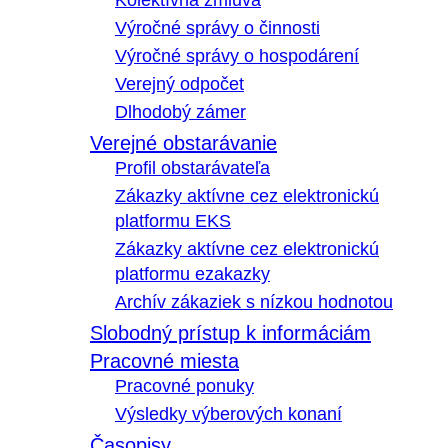
Kolektívna zmluva
Výročné správy o činnosti
Výročné správy o hospodárení
Verejný odpočet
Dlhodobý zámer
Verejné obstarávanie
Profil obstarávateľa
Zákazky aktívne cez elektronickú
platformu EKS
Zákazky aktívne cez elektronickú
platformu ezakazky
Archív zákaziek s nízkou hodnotou
Slobodný prístup k informáciám
Pracovné miesta
Pracovné ponuky
Výsledky výberových konaní
Časopisy