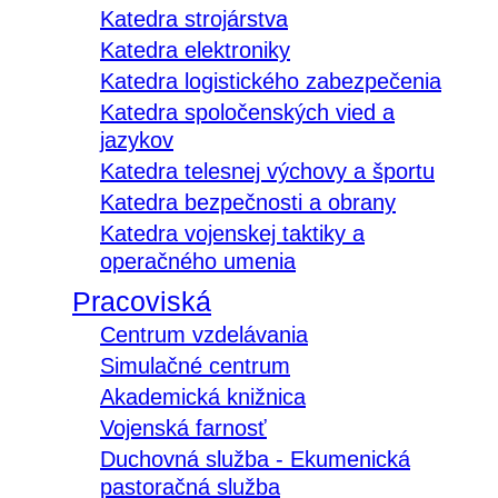
Katedra strojárstva
Katedra elektroniky
Katedra logistického zabezpečenia
Katedra spoločenských vied a
jazykov
Katedra telesnej výchovy a športu
Katedra bezpečnosti a obrany
Katedra vojenskej taktiky a
operačného umenia
Pracoviská
Centrum vzdelávania
Simulačné centrum
Akademická knižnica
Vojenská farnosť
Duchovná služba - Ekumenická
pastoračná služba