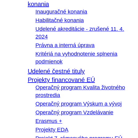
konania
Inauguračné konania
Habilitačné konania
Udelené akreditácie - zrušené 11. 4.
2024
Právna a interná úprava
Kritériá na vyhodnotenie splnenia
podmienok
Udelené čestné tituly
Projekty financované EÚ
Operačný program Kvalita životného
prostredia
Operačný program Výskum a vývoj
Operačný program Vzdelávanie
Erasmus +
Projekty EDA