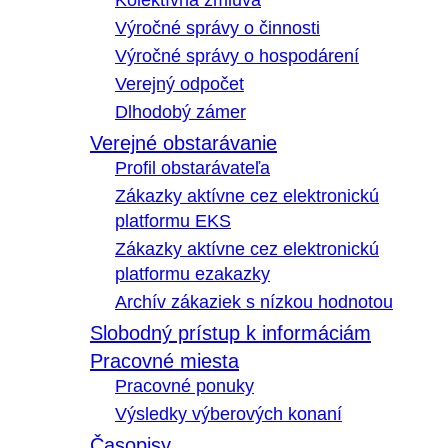
Kolektívna zmluva
Výročné správy o činnosti
Výročné správy o hospodárení
Verejný odpočet
Dlhodobý zámer
Verejné obstarávanie
Profil obstarávateľa
Zákazky aktívne cez elektronickú
platformu EKS
Zákazky aktívne cez elektronickú
platformu ezakazky
Archív zákaziek s nízkou hodnotou
Slobodný prístup k informáciám
Pracovné miesta
Pracovné ponuky
Výsledky výberových konaní
Časopisy