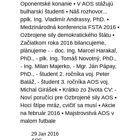
Oponentské konanie • V AOS stážujú
bulharskí študenti • Náš rozhovor...
pplk. Ing. Vladimír Andrassy, PhD. •
Medzinárodná konferencia FSTA 2016 •
Ozbrojene sily demokratického štátu •
Začiatkom roka 2016 bilancujeme,
plánujeme - - doc. Ing. Marcel Harakaľ,
PhD., - plk. Ing. Tomáš Novotný, PhD.,
- Ing. Milan Majerko, - Mgr. Ján Pápay,
PhD., - študent 2. ročníka voj. Peter
Baláž, - študent 3. ročníka AOS voj.
Michal Girášek • Krátko zo života CV: -
Noví poručíci pre Ozbrojené sily AOS •
Hoci štípe mráz, cvičiť sa musí • Akcie
na február 2016 • Majstrovstvá AOS v
malom futbale
29 Jan 2016