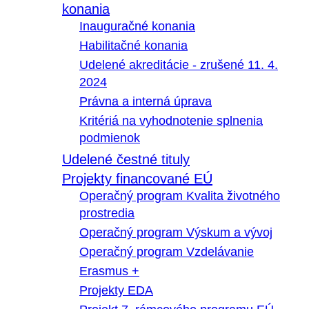
konania
Inauguračné konania
Habilitačné konania
Udelené akreditácie - zrušené 11. 4.
2024
Právna a interná úprava
Kritériá na vyhodnotenie splnenia
podmienok
Udelené čestné tituly
Projekty financované EÚ
Operačný program Kvalita životného
prostredia
Operačný program Výskum a vývoj
Operačný program Vzdelávanie
Erasmus +
Projekty EDA