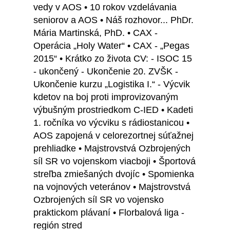
vedy v AOS • 10 rokov vzdelávania
seniorov a AOS • Náš rozhovor... PhDr.
Mária Martinská, PhD. • CAX -
Operácia „Holy Water“ • CAX - „Pegas
2015“ • Krátko zo života CV: - ISOC 15
- ukončený - Ukončenie 20. ZVŠK -
Ukončenie kurzu „Logistika I.“ - Výcvik
kdetov na boj proti improvizovaným
výbušným prostriedkom C-IED • Kadeti
1. ročníka vo výcviku s rádiostanicou •
AOS zapojená v celorezortnej súťažnej
prehliadke • Majstrovstvá Ozbrojených
síl SR vo vojenskom viacboji • Športová
streľba zmiešaných dvojíc • Spomienka
na vojnových veteránov • Majstrovstvá
Ozbrojených síl SR vo vojensko
praktickom plávaní • Florbalová liga -
región stred