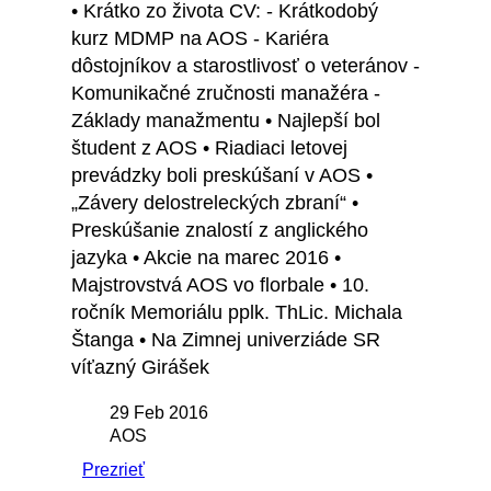
• Krátko zo života CV: - Krátkodobý
kurz MDMP na AOS - Kariéra
dôstojníkov a starostlivosť o veteránov -
Komunikačné zručnosti manažéra -
Základy manažmentu • Najlepší bol
študent z AOS • Riadiaci letovej
prevádzky boli preskúšaní v AOS •
„Závery delostreleckých zbraní“ •
Preskúšanie znalostí z anglického
jazyka • Akcie na marec 2016 •
Majstrovstvá AOS vo florbale • 10.
ročník Memoriálu pplk. ThLic. Michala
Štanga • Na Zimnej univerziáde SR
víťazný Girášek
29 Feb 2016
AOS
Prezrieť