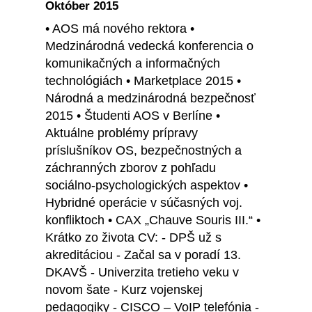
Október 2015
• AOS má nového rektora •
Medzinárodná vedecká konferencia o
komunikačných a informačných
technológiách • Marketplace 2015 •
Národná a medzinárodná bezpečnosť
2015 • Študenti AOS v Berlíne •
Aktuálne problémy prípravy
príslušníkov OS, bezpečnostných a
záchranných zborov z pohľadu
sociálno-psychologických aspektov •
Hybridné operácie v súčasných voj.
konfliktoch • CAX „Chauve Souris III.“ •
Krátko zo života CV: - DPŠ už s
akreditáciou - Začal sa v poradí 13.
DKAVŠ - Univerzita tretieho veku v
novom šate - Kurz vojenskej
pedagogiky - CISCO – VoIP telefónia -