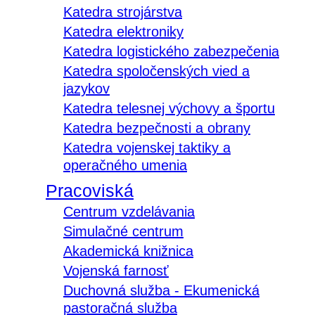
Katedra strojárstva
Katedra elektroniky
Katedra logistického zabezpečenia
Katedra spoločenských vied a
jazykov
Katedra telesnej výchovy a športu
Katedra bezpečnosti a obrany
Katedra vojenskej taktiky a
operačného umenia
Pracoviská
Centrum vzdelávania
Simulačné centrum
Akademická knižnica
Vojenská farnosť
Duchovná služba - Ekumenická
pastoračná služba