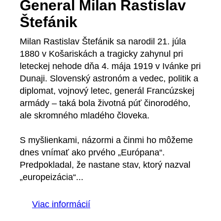
General Milan Rastislav
Štefánik
Milan Rastislav Štefánik sa narodil 21. júla
1880 v Košariskách a tragicky zahynul pri
leteckej nehode dňa 4. mája 1919 v Ivánke pri
Dunaji. Slovenský astronóm a vedec, politik a
diplomat, vojnový letec, generál Francúzskej
armády – taká bola životná púť činorodého,
ale skromného mladého človeka.
S myšlienkami, názormi a činmi ho môžeme
dnes vnímať ako prvého „Európana“.
Predpokladal, že nastane stav, ktorý nazval
„europeizácia“...
Viac informácií