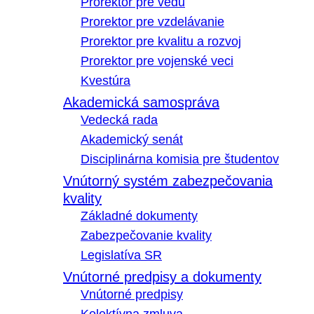
Prorektor pre vedu
Prorektor pre vzdelávanie
Prorektor pre kvalitu a rozvoj
Prorektor pre vojenské veci
Kvestúra
Akademická samospráva
Vedecká rada
Akademický senát
Disciplinárna komisia pre študentov
Vnútorný systém zabezpečovania
kvality
Základné dokumenty
Zabezpečovanie kvality
Legislatíva SR
Vnútorné predpisy a dokumenty
Vnútorné predpisy