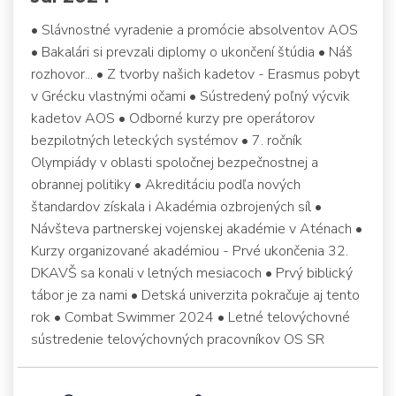
• Slávnostné vyradenie a promócie absolventov AOS
• Bakalári si prevzali diplomy o ukončení štúdia • Náš
rozhovor... • Z tvorby našich kadetov - Erasmus pobyt
v Grécku vlastnými očami • Sústredený poľný výcvik
kadetov AOS • Odborné kurzy pre operátorov
bezpilotných leteckých systémov • 7. ročník
Olympiády v oblasti spoločnej bezpečnostnej a
obrannej politiky • Akreditáciu podľa nových
štandardov získala i Akadémia ozbrojených síl •
Návšteva partnerskej vojenskej akadémie v Aténach •
Kurzy organizované akadémiou - Prvé ukončenia 32.
DKAVŠ sa konali v letných mesiacoch • Prvý biblický
tábor je za nami • Detská univerzita pokračuje aj tento
rok • Combat Swimmer 2024 • Letné telovýchovné
sústredenie telovýchovných pracovníkov OS SR