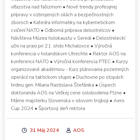
víťazstva nad fašizmom • Nové trendy profesijnej
prípravy v ozbrojených silách a bezpečnostných
zboroch • Katedra informatiky na kybernetickom
cvičení NATO • Odborná príprava delostrelcov •
Návšteva Múzea holokaustu v Seredi • Delostreleckí
učni na praxi pri 21. shdo Michalovce • Výročná
konferencia v holandskom Utrechte • Rektor AOS na
konferencii NATO • Výročná konferencia PTEC • Kurzy
organizované akadémiou - Kurz plánovania pozemných
operácií na taktickom stupni • Duchovne po stopách
hrdinu gen. Milana Rastislava Štefánika • Úspech
doktoranda AOS na Veľkej cene oslobodenia Plzne •
Máme majsterku Slovenska v silovom trojboji • Aero
Cup 2024 • Športový deň rektora
31 Máj 2024
AOS