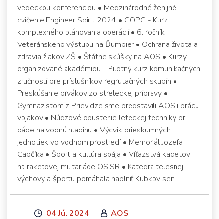
vedeckou konferenciou • Medzinárodné ženijné
cvičenie Engineer Spirit 2024 • COPC - Kurz
komplexného plánovania operácií • 6. ročník
Veteránskeho výstupu na Ďumbier • Ochrana života a
zdravia žiakov ZŠ • Štátne skúšky na AOS • Kurzy
organizované akadémiou - Pilotný kurz komunikačných
zručností pre príslušníkov regrutačných skupín •
Preskúšanie prvákov zo streleckej prípravy •
Gymnazistom z Prievidze sme predstavili AOS i prácu
vojakov • Núdzové opustenie leteckej techniky pri
páde na vodnú hladinu • Výcvik prieskumných
jednotiek vo vodnom prostredí • Memoriál Jozefa
Gabčíka • Šport a kultúra spája • Víťazstvá kadetov
na raketovej militariáde OS SR • Katedra telesnej
výchovy a športu pomáhala naplniť Kubkov sen
04 Júl 2024
AOS