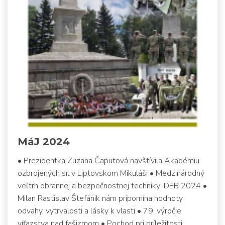
MáJ 2024
• Prezidentka Zuzana Čaputová navštívila Akadémiu
ozbrojených síl v Liptovskom Mikuláši • Medzinárodný
veľtrh obrannej a bezpečnostnej techniky IDEB 2024 •
Milan Rastislav Štefánik nám pripomína hodnoty
odvahy, vytrvalosti a lásky k vlasti • 79. výročie
víťazstva nad fašizmom • Pochod pri príležitosti