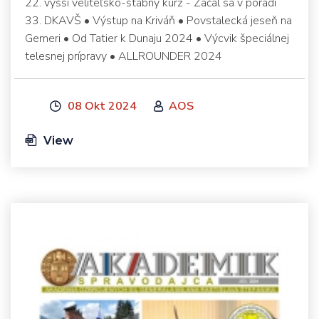
22. vyšší veliteľsko-štábny kurz - Začal sa v poradí
33. DKAVŠ • Výstup na Kriváň • Povstalecká jeseň na
Gemeri • Od Tatier k Dunaju 2024 • Výcvik špeciálnej
telesnej prípravy • ALLROUNDER 2024
08 Okt 2024
AOS
View