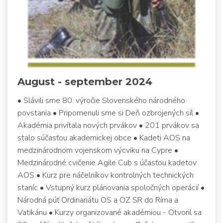
August - september 2024
• Slávili sme 80. výročie Slovenského národného
povstania • Pripomenuli sme si Deň ozbrojených síl •
Akadémia privítala nových prvákov • 201 prvákov sa
stalo súčasťou akademickej obce • Kadeti AOS na
medzinárodnom vojenskom výcviku na Cypre •
Medzinárodné cvičenie Agile Cub s účasťou kadetov
AOS • Kurz pre náčelníkov kontrolných technických
staníc • Vstupný kurz plánovania spoločných operácií •
Národná púť Ordinariátu OS a OZ SR do Ríma a
Vatikánu • Kurzy organizované akadémiou - Otvoril sa