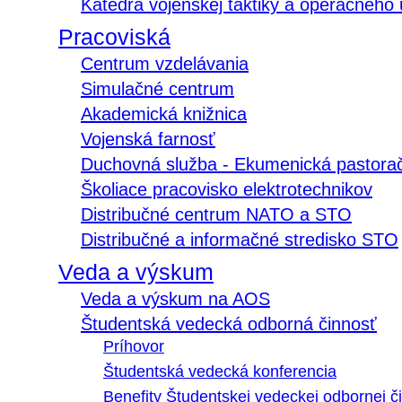
Katedra vojenskej taktiky a operačného
Pracoviská
Centrum vzdelávania
Simulačné centrum
Akademická knižnica
Vojenská farnosť
Duchovná služba - Ekumenická pastora
Školiace pracovisko elektrotechnikov
Distribučné centrum NATO a STO
Distribučné a informačné stredisko STO
Veda a výskum
Veda a výskum na AOS
Študentská vedecká odborná činnosť
Príhovor
Študentská vedecká konferencia
Benefity Študentskej vedeckej odbornej či