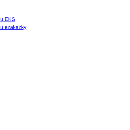
rmu EKS
mu ezakazky