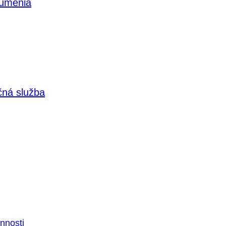
 umenia
čná služba
nnosti