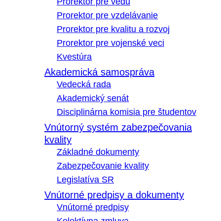
Prorektor pre vedu
Prorektor pre vzdelávanie
Prorektor pre kvalitu a rozvoj
Prorektor pre vojenské veci
Kvestúra
Akademická samospráva
Vedecká rada
Akademický senát
Disciplinárna komisia pre študentov
Vnútorný systém zabezpečovania
kvality
Základné dokumenty
Zabezpečovanie kvality
Legislatíva SR
Vnútorné predpisy a dokumenty
Vnútorné predpisy