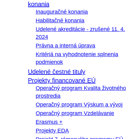
konania
Inauguračné konania
Habilitačné konania
Udelené akreditácie - zrušené 11. 4.
2024
Právna a interná úprava
Kritériá na vyhodnotenie splnenia
podmienok
Udelené čestné tituly
Projekty financované EÚ
Operačný program Kvalita životného
prostredia
Operačný program Výskum a vývoj
Operačný program Vzdelávanie
Erasmus +
Projekty EDA