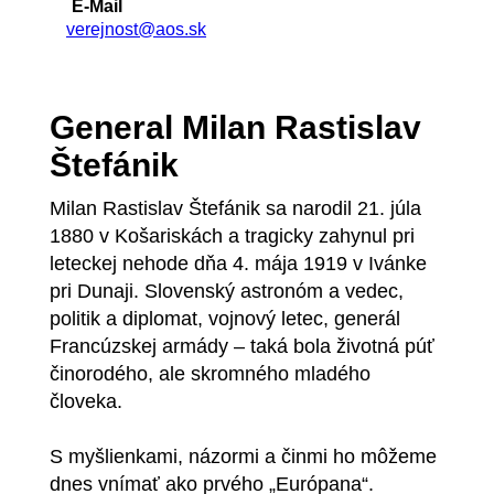
E-Mail
verejnost@aos.sk
General Milan Rastislav
Štefánik
Milan Rastislav Štefánik sa narodil 21. júla
1880 v Košariskách a tragicky zahynul pri
leteckej nehode dňa 4. mája 1919 v Ivánke
pri Dunaji. Slovenský astronóm a vedec,
politik a diplomat, vojnový letec, generál
Francúzskej armády – taká bola životná púť
činorodého, ale skromného mladého
človeka.
S myšlienkami, názormi a činmi ho môžeme
dnes vnímať ako prvého „Európana“.