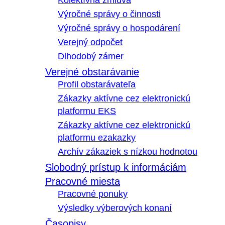
Kolektívna zmluva
Výročné správy o činnosti
Výročné správy o hospodárení
Verejný odpočet
Dlhodobý zámer
Verejné obstarávanie
Profil obstarávateľa
Zákazky aktívne cez elektronickú
platformu EKS
Zákazky aktívne cez elektronickú
platformu ezakazky
Archív zákaziek s nízkou hodnotou
Slobodný prístup k informáciám
Pracovné miesta
Pracovné ponuky
Výsledky výberových konaní
Časopisy