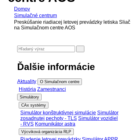
Domov
Simulačné centrum
Preskúšanie riadiacej letovej prevádzky letiska Sliač
na Simulačnom centre AOS
Ďalšie informácie
Aktuality
O Simulačnom centre
História
Zamestnanci
Simulátory
CAx systémy
Simulátor konštruktívnej simulácie
Simulátor
zosadnutej pechoty - TLS
Simulátor vozidiel
- RVS
Komunikátor astra
Výcviková organizácia RLP
Riadenie letovej prevádzky
Simulátor APPR