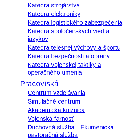
Katedra strojárstva
Katedra elektroniky
Katedra logistického zabezpečenia
Katedra spoločenských vied a
jazykov
Katedra telesnej výchovy a športu
Katedra bezpečnosti a obrany
Katedra vojenskej taktiky a
operačného umenia
Pracoviská
Centrum vzdelávania
Simulačné centrum
Akademická knižnica
Vojenská farnosť
Duchovná služba - Ekumenická
pastoračná služba