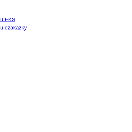
rmu EKS
mu ezakazky