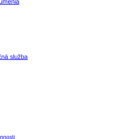
 umenia
čná služba
nnosti