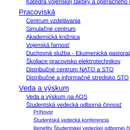
Katedra vojenskej taktiky a operačného
Pracoviská
Centrum vzdelávania
Simulačné centrum
Akademická knižnica
Vojenská farnosť
Duchovná služba - Ekumenická pastora
Školiace pracovisko elektrotechnikov
Distribučné centrum NATO a STO
Distribučné a informačné stredisko STO
Veda a výskum
Veda a výskum na AOS
Študentská vedecká odborná činnosť
Príhovor
Študentská vedecká konferencia
Benefity Študentskej vedeckej odbornej či